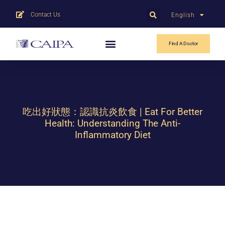
Contact Us
English
中文
Find A Doctor
吃出好狀態：認識抗炎飲食 | Eat For Better
Health: Understanding The Anti-
Inflammatory Diet