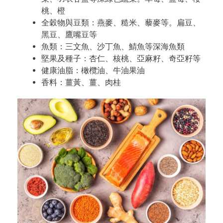
桃、橙
全穀物與豆類：燕麥、糙米、藜麥等。扁豆、
黑豆、鷹嘴豆等
魚類：三文魚、沙丁魚、鯖魚等深海魚類
堅果及種子：杏仁、核桃、亞麻籽、奇亞籽等
健康油脂：橄欖油、牛油果油
香料：薑黃、薑、肉桂