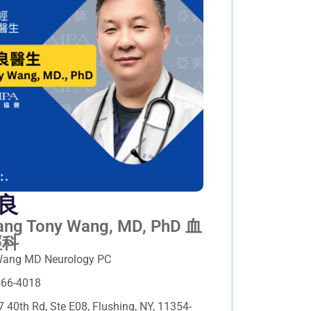
良
iang Tony Wang, MD, PhD 血
經科
Wang MD Neurology PC
466-4018
 40th Rd, Ste E08, Flushing, NY, 11354-