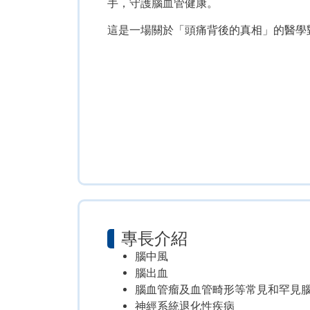
手，守護腦血管健康。
這是一場關於「頭痛背後的真相」的醫學
專長介紹
腦中風
腦出血
腦
血管瘤
及血管畸形等常見和罕見
神經系統退化性疾病