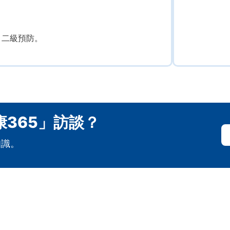
、二級預防。
365」訪談？
知識。