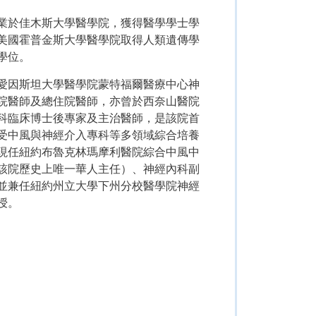
業於佳木斯大學醫學院，獲得醫學學士學
美國霍普金斯大學醫學院取得人類遺傳學
學位。
愛因斯坦大學醫學院蒙特福爾醫療中心神
院醫師及總住院醫師，亦曾於西奈山醫院
科臨床博士後專家及主治醫師，是該院首
受中風與神經介入專科等多領域綜合培養
現任紐約布魯克林瑪摩利醫院綜合中風中
該院歷史上唯一華人主任）、神經內科副
並兼任紐約州立大學下州分校醫學院神經
授。