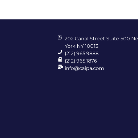
202 Canal Street Suite 500 N
York NY 10013
(212) 965.9888
(212) 965.1876
info@caipa.com