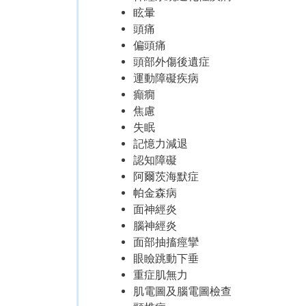
眩暈
頭痛
偏頭痛
頭部外傷後遺症
運動障礙疾病
癲癇
焦慮
失眠
記憶力減退
認知障礙
阿爾茨海默症
帕金森病
面神經炎
腦神經炎
面部抽搐痙攣
眼瞼跳動下垂
重症肌無力
肌電圖及腦電圖檢查