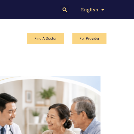
English
中文
Find A Doctor
For Provider