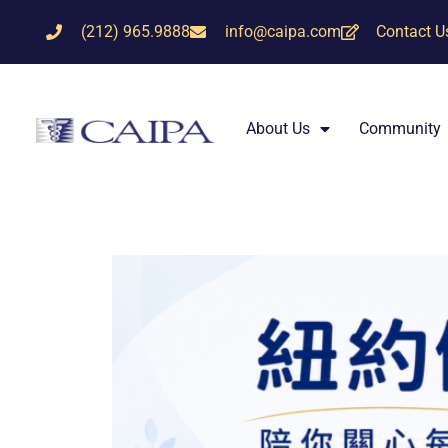
(212) 965.9888
info@caipa.com
Contact U
About Us
Community