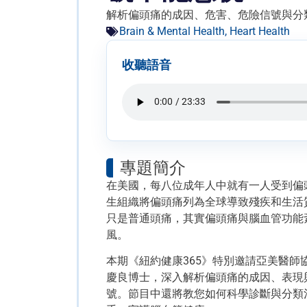
解析偏頭痛的成因、危害、危險信號與分
Brain & Mental Health
,
Heart Health
收聽語音
專題簡介
在美國，每八位成年人中就有一人受到偏
生組織將偏頭痛列為全球導致殘疾和生活
只是普通頭痛，其實偏頭痛與腦血管功能
風。
本期《紐約健康365》特別邀請亞美醫
慶良博士，深入解析偏頭痛的成因、表現
號。節目中還將教您如何科學診斷與分類