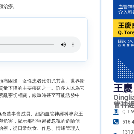
類治療。
頭痛困擾，女性患者比例尤其高。世界衛
王慶
質量下降的主要疾病之一。許多人以為它
紊亂密切相關，嚴重時甚至可能誘發中
Qingl
管神
Q T 
師協會董事會成員、紐約血管神經科專家王
與危害，揭示那些容易被忽視的危險信
516-
治療，從日常飲食、作息、情緒管理入
13107