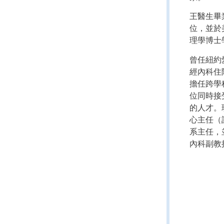
王醫生畢
位，並於
理學博士
曾任紐約
經內科住
擔任跨學
位同時接
的人才。
心主任（
系主任，
內科副教