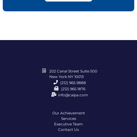
202 Canal Street Suite 500
New York NY 10013
(212) 965.9888
(212) 965.1876
info@caipa.com
Our Achievement
Services
Executive Team
Contact Us