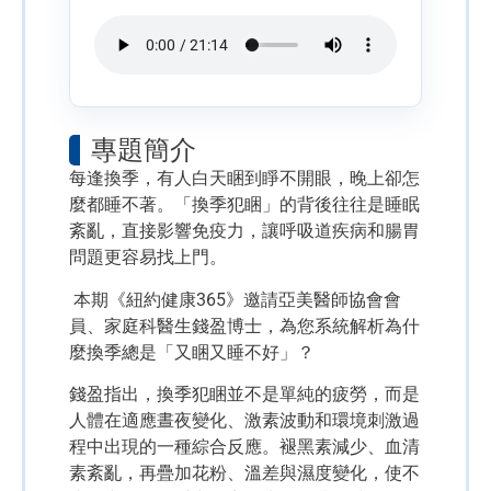
專題簡介
每逢換季，有人白天睏到睜不開眼，晚上卻怎
麼都睡不著。「換季犯睏」的背後往往是睡眠
紊亂，直接影響免疫力，讓呼吸道疾病和腸胃
問題更容易找上門。
本期《紐約健康365》邀請亞美醫師協會會
員、家庭科醫生錢盈博士，為您系統解析為什
麼換季總是「又睏又睡不好」？
錢盈指出，換季犯睏並不是單純的疲勞，而是
人體在適應晝夜變化、激素波動和環境刺激過
程中出現的一種綜合反應。褪黑素減少、血清
素紊亂，再疊加花粉、溫差與濕度變化，使不