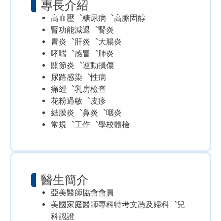
專長介紹
高血壓︑糖尿病︑高膽固醇
腎功能減退︑腎炎
胃炎︑肝炎︑大腸炎
哮喘︑感冒︑肺炎
關節炎︑運動損傷
尿路感染︑性病
痛經︑乳房檢查
花粉過敏︑皮疹
結膜炎︑鼻炎︑咽炎
常規︑工作︑學校體檢
醫生簡介
亞美醫師協會會員
美國家庭醫師專科特考文憑及婦科︑兒
科認證