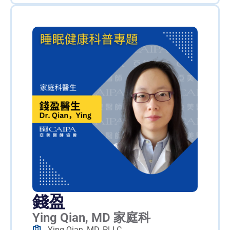
錢盈
Ying Qian, MD 家庭科
Ying Qian, MD, PLLC