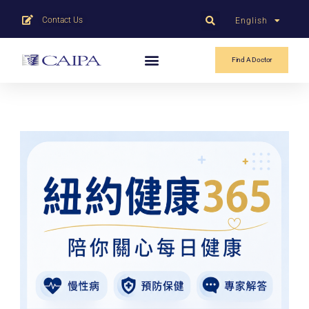
Contact Us
English
中文
Find A Doctor