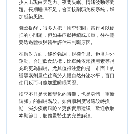
少人出現白天乏力、夜間失眠、情緒波動等問
題。長期睡眠不足，會直接削弱免疫系統，增
加感染風險。
錢盈提醒，很多人把「換季犯睏」當作可以硬
扛的小問題，但如果症狀持續或加重，往往需
要透過體檢與醫生評估來判斷原因。
在應對方面，錢盈強調，規律作息、適度戶外
運動、合理飲食結構，比單純依賴褪黑素等補
充劑更為關鍵。尤其值得注意的是，市面上的
褪黑素劑量往往高於人體自然分泌水平，盲目
使用反而可能加重睡眠問題。
換季不只是天氣變化的時期，也是身體「重新
調頻」的關鍵階段。如何順利度過這段轉換
期，減少疾病風險？更多實用建議，歡迎收聽
本期節目，聽錢盈醫生的完整解讀。