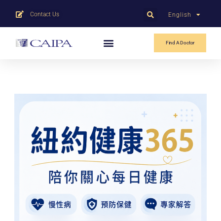
Contact Us
English
中文
Find A Doctor