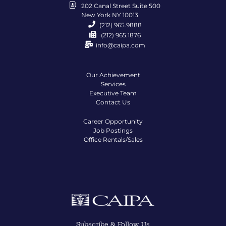
202 Canal Street Suite 500
New York NY 10013
(212) 965.9888
(212) 965.1876
info@caipa.com
Our Achievement
Services
Executive Team
Contact Us
Career Opportunity
Job Postings
Office Rentals/Sales
Subscribe & Follow Us