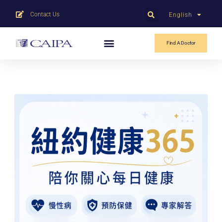
Contact Us
English
中文
Find A Doctor