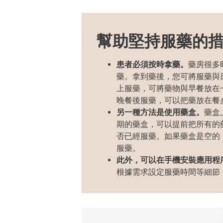
幫助
堅持
服藥的
患者
必須
按時拿藥。
藥房很多
藥。拿到藥後，
您可
將服藥與
上服藥，可將藥物與早餐放在
晚餐後服藥，可以把藥放在餐
另一種方法是使用藥盒
。
藥盒
期的藥盒，可以提前把所有的
否已經服藥。如果藥盒是空的
服藥
。
此外，可以
在手機
安裝應用程
根據
需求
設定服藥時間等細節