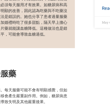
物必須每天服用才有效果。
如糖尿病和高
Rea
常
明顯的
改善
，因此
認為
吃藥與不吃藥沒
做法
是
錯誤
的。
她也分享了患者過量服藥
參加婚禮時吃了很多甜點，隔天早上擔心
May 4
一片藥就能讓血糖降低。
這種做法也是錯
水平，可能
會
導致血糖過低。
持服藥
病。每天服藥可能不會有明顯感覺，但如
推移
會產生嚴重副作用。例如，糖尿病患
能導致失明及其他嚴重後果。