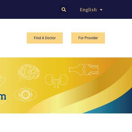
English
中文
Find A Doctor
For Provider
am