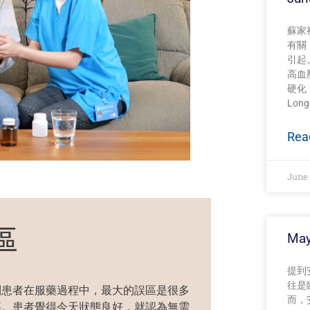
蘇家
有關
引起
高血
硬化，
Longe
Rea
June 
區
May
提到安
往是
到患者在服藥過程中，最大的誤區
是很多
而，
事。患者
覺得
今天
狀態
良好
，就認為無
需