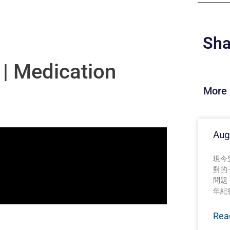
Sha
| Medication
More 
Aug
現今兒童
對的
問題
年紀
Rea