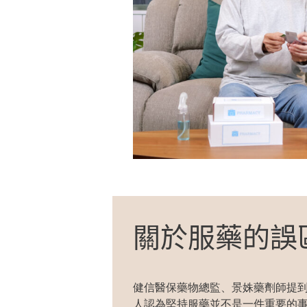
關於服藥的誤
健信醫保藥物總監、
景姝
藥劑師提
人認為
堅持
服
藥並不是一件重要的