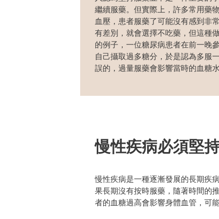
繼續服藥。但實際上，許多常用藥
血壓，患者
服藥了
可能
沒有感到
非
有差別，就會選擇不吃藥
，
但這種
的例子
，
一位糖尿病患者在前一晚
自己攝取過多糖分，於是認為多服
誤的，
過量服藥
會影響當時的血糖
慢性疾病必須堅
慢性疾病是一種逐漸發展的長期疾
果長期
沒有
按時服藥，
隨著
時間
的
者
的
血糖過高會影響身體血管，可