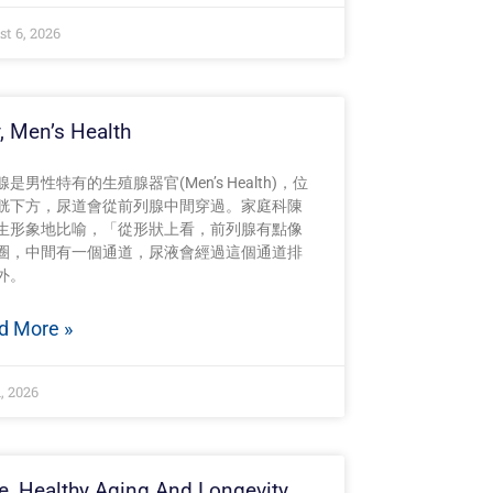
t 6, 2026
y, Men’s Health
是男性特有的生殖腺器官(Men’s Health)，位
胱下方，尿道會從前列腺中間穿過。家庭科陳
生形象地比喻，「從形狀上看，前列腺有點像
圈，中間有一個通道，尿液會經過這個通道排
外。
d More »
1, 2026
e, Healthy Aging And Longevity