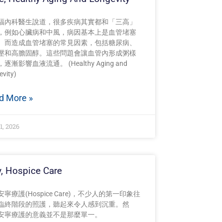
福內科醫生說道，很多疾病其實都和「三高」
，例如心臟病和中風，病因基本上是血管堵塞
。而造成血管堵塞的常見因素，包括糖尿病、
壓和高膽固醇。這些問題會讓血管內形成粥樣
逐漸影響血液流通。 (Healthy Aging and
vity)
d More »
1, 2026
, Hospice Care
寧療護(Hospice Care)，不少人的第一印象往
臨終階段的照護，聽起來令人感到沉重。然
安寧療護的意義並不是那麼單一。