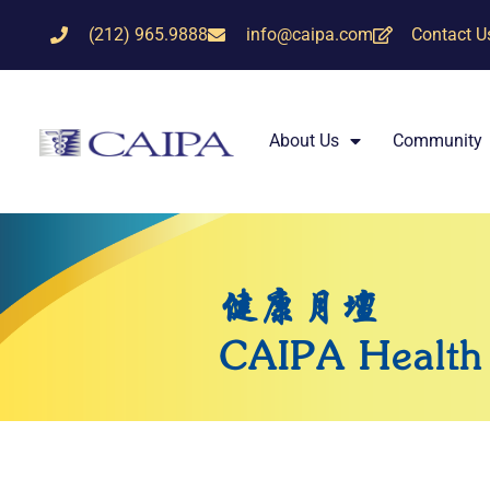
(212) 965.9888
info@caipa.com
Contact U
About Us
Community
健康月壇
CAIPA Health