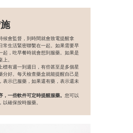
措施
時候會監督，到時間就會致電提醒拿
日常生活緊密聯繫在一起。如果
需要
早
一起，吃早餐時就會想到
服
藥。如果是
桌上。
上標有
週
一到
週日
，有些甚至是多個星
藥分好。每天檢查藥盒就能提醒自己是
，表示已
服
藥，如果還有藥，表示還
未
序，
一些軟件
可
定時提醒
服
藥。
您
可以
，以確保按時服藥。