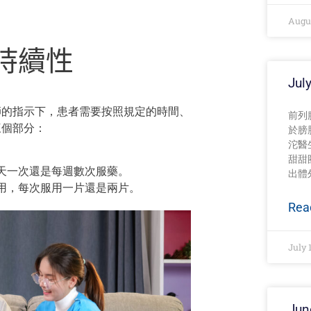
Augus
持續性
Jul
師的指示下，患者需要
按
照規定的時間、
前列腺
三個部分：
於膀
沱醫
甜甜
天一次
還是
每週
數
次服藥。
出體
用，每次
服用
一片
還是
兩片。
Rea
July 
Jun