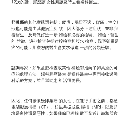
12次的話，那麼該 女性應該及時去看婦科醫生。
卵巢癌
的其他症狀還包括：疲倦，腸胃不適，背痛，性交
狀也可能是由其他病症所 致，因大部分上述症狀，並非卵
看醫生，及時做好進一步 體檢和必要的檢驗。 體檢：醫
的 體徵。這些檢查包括盆腔檢查和腹水 檢查，觀察卵巢
癌的可能，那麼您的醫生會要求做進 一步的各類檢驗。
諮詢專家：如果盆腔檢查或其他 檢驗都指向了卵巢癌的可
症的處理方法。婦科腫瘤醫生 是婦科醫生中專門接收過腫
科治療方案，並且幫助患者 活得更長。
因此，任何被懷疑卵巢癌 的女性，在進行手術之前，都應
電腦斷層掃描（CT）、核磁共振成像 掃描（MRI）以及
塊是良性還是惡性，如果腫瘤已經擴 散至鄰近組織和器官