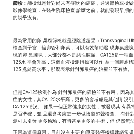
篩檢：
篩檢就是針對尚未有症狀 的癌症，通過體檢或檢驗
影像學檢查，在醫生臨床檢查 診斷之前，就能發現早期的
的幾乎沒有。
最為常用的卵 巢癌篩檢就是經陰道超聲（Transvaginal Ult
檢查到子宮、輸卵管和卵巢，可以有效幫助發 現卵巢腫塊
現的卵 巢腫塊，大部分都不是惡性腫瘤。CA125是一種
125水 平會升高，這個血液檢測指標可以作 為一個腫瘤
125 處於高水平，那麼表示針對卵巢癌的治療並不有效。
但是CA-125檢測作為 針對卵巢癌的篩檢並不有用，因為
症的女性，其CA125水平高，更多的會考慮是其他情 況
CA-125情況。 如果一個正常健康的女性，被發現其 有異
是否準確，並 且還會考慮進一步做陰道超聲檢查。 有針對
測可以引發 更多檢驗，有時甚至更多的手術，但 仍然無
正因為這個原因，目前沒有主要 的專業醫療機構建議常規使