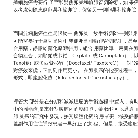
殖細胞癌需要行 子宮和雙側卵巢和輸卵管切除術，如 果
以考慮切除患側卵巢和輸卵管，保留另一側卵巢和輸卵管
而間質細胞癌往往局限於一 側卵巢，故手術切除一側卵巢
可能需要行子宮切除術和 雙側卵巢和輸卵管切除術，甚至
合用藥，靜脈給藥化療3到4周，組合 用藥比單一用藥在
合物組合，如順鉑或卡鉑（Cisplatin 或 Carboplatin），
Taxol®）或多西紫杉醇（Docetaxel/ Taxoter
對療效來說，它的副作用更小。 在卵巢癌的化療過程中，
形式，即腹腔化療（Intraperitoneal Chemotherapy）。
導管大 部分是在分期和減滅腫瘤的手術過程 中置入，有
中的 藥物劑量來針對腹腔內的癌細胞，藥 物也可以通過
卵 巢癌的研究中發現，接受腹腔化療的 患者要比接受靜
些副作用往往導致患者一早終止了療 程。但是，接受腹腔