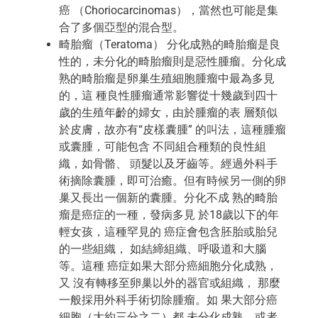
癌 （Choriocarcinomas），當然也可能是集
合了多個亞型的混合型。
畸胎瘤（Teratoma） 分化成熟的畸胎瘤是良
性的，未分化的畸胎瘤則是惡性腫瘤。分化成
熟的畸胎瘤是卵巢生殖細胞腫瘤中最為多見
的，這 種良性腫瘤通常影響從十幾歲到四十
歲的生殖年齡的婦女，由於腫瘤的表 層類似
於皮膚，故亦有“皮樣囊腫” 的叫法，這種腫瘤
或囊腫，可能包含 不同組合種類的良性組
織，如骨骼、 頭髮以及牙齒等。經過外科手
術摘除囊腫，即可治癒。但有時候另一側的卵
巢又長出一個新的囊腫。分化不成 熟的畸胎
瘤是癌症的一種，發病多見 於18歲以下的年
輕女孩，這種罕見的 癌症會包含胚胎或胎兒
的一些組織， 如結締組織、呼吸道和大腦
等。這種 癌症如果大部分癌細胞分化成熟，
又 沒有轉移至卵巢以外的器官或組織， 那麼
一般採用外科手術切除腫瘤。如 果大部分癌
細胞（大約三分之二）都 未分化成熟，或者