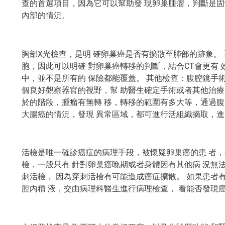
查的首選項目，因為它可以幫助發 現卵巢腫瘤，判斷是固
內部的情況。
胸部X光檢查，是明 確卵巢癌是否有擴散至肺部的跡象。 
胞，因此可以明確 對卵巢癌轉移的判斷，結合CT會更有
中，並不是所有的 保險都能覆蓋。 其他檢查：腹腔鏡手
個良好觀察器官的視野，幫 助醫生確定手術或者其他治療
於的階段，腫瘤有無轉 移，轉移的範圍有多大等，通過腹
大腸癌的情況，發現 異常區域，都可進行活組織摘取，進
活檢是唯一確診癌症的病理手段，被懷疑卵巢癌的患 者，
檢，一般只有 針對卵巢癌晚期或者身體因有其他病 況無
刺活檢， 因為穿刺活檢有可能造成癌症擴散。 如果患者
腔內積 液，交由病理科醫生進行病理檢查， 看能否發現