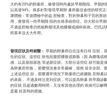
大約有20%的卵巢癌，被發現時尚處於早期階段。早期的
以高達94%。很多針對發現早期卵 巢癌最佳途徑的研究正
康體檢：常規體檢中的盆 腔檢查，對於卵巢和子宮的形狀
用，會發現一些早期階 段的生殖系統癌症。但大部分早期
不過盆腔檢查仍然能夠發現其他腫瘤或婦科疾病。巴氏試驗（
癌基本沒太大作用。
發現症狀及時就醫：
早期的卵巢癌往往沒有任何 症狀，當
生的症狀。這些症 狀包括腹部腫脹或膨脹（因 為腫塊或
感，以及尿頻尿急 等泌尿症狀。大部分這些症 狀可能是
為卵巢癌所致， 那麼情況會非常嚴峻，當然 並非全部。
上述這些症 狀，那麼通常情況下卵巢癌已經擴散 至卵巢
的表面， 不過及時注意到症狀，可以提高卵巢 癌早期診
的症狀 且超過數周時間，又沒有其他合理的 疾病可以解
是最 好及時的措施。