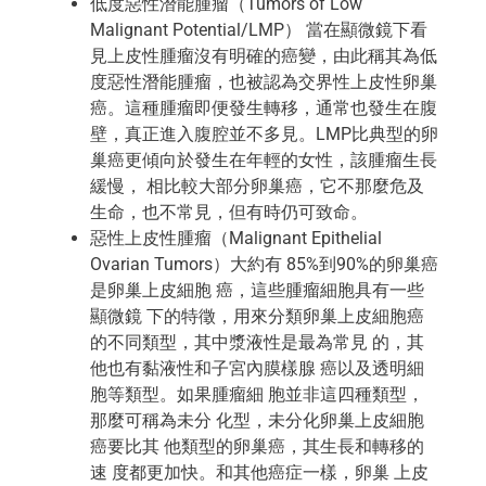
低度惡性潛能腫瘤（Tumors of Low
Malignant Potential/LMP） 當在顯微鏡下看
見上皮性腫瘤沒有明確的癌變，由此稱其為低
度惡性潛能腫瘤，也被認為交界性上皮性卵巢
癌。這種腫瘤即便發生轉移，通常也發生在腹
壁，真正進入腹腔並不多見。LMP比典型的卵
巢癌更傾向於發生在年輕的女性，該腫瘤生長
緩慢， 相比較大部分卵巢癌，它不那麼危及
生命，也不常見，但有時仍可致命。
惡性上皮性腫瘤（Malignant Epithelial
Ovarian Tumors）大約有 85%到90%的卵巢癌
是卵巢上皮細胞 癌，這些腫瘤細胞具有一些
顯微鏡 下的特徵，用來分類卵巢上皮細胞癌
的不同類型，其中漿液性是最為常見 的，其
他也有黏液性和子宮內膜樣腺 癌以及透明細
胞等類型。如果腫瘤細 胞並非這四種類型，
那麼可稱為未分 化型，未分化卵巢上皮細胞
癌要比其 他類型的卵巢癌，其生長和轉移的
速 度都更加快。和其他癌症一樣，卵巢 上皮