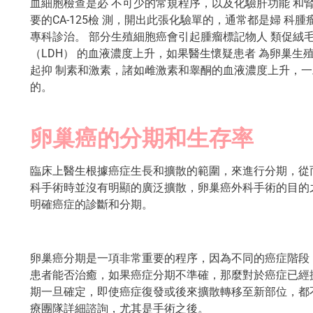
血細胞檢查是必 不可少的常規程序，以及化驗肝功能 和
要的CA-125檢 測，開出此張化驗單的，通常都是婦 
專科診治。 部分生殖細胞癌會引起腫瘤標記物人 類促絨毛
（LDH） 的血液濃度上升，如果醫生懷疑患者 為卵巢
起抑 制素和激素，諸如雌激素和睾酮的血液濃度上升，
的。
卵巢癌的分期和生存率
臨床上醫生根據癌症生長和擴散的範圍，來進行分期，從
科手術時並沒有明顯的廣泛擴散，卵巢癌外科手術的目的
明確癌症的診斷和分期。
卵巢癌分期是一項非常重要的程序，因為不同的癌症階段
患者能否治癒，如果癌症分期不準確，那麼對於癌症已經
期一旦確定，即使癌症復發或後來擴散轉移至新部位，都不
療團隊詳細諮詢，尤其是手術之後。