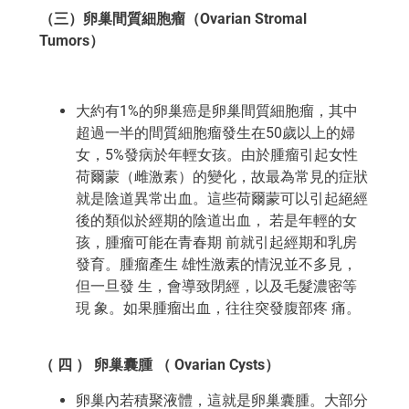
（三）卵巢間質細胞瘤（Ovarian Stromal
Tumors）
大約有1%的卵巢癌是卵巢間質細胞瘤，其中
超過一半的間質細胞瘤發生在50歲以上的婦
女，5%發病於年輕女孩。由於腫瘤引起女性
荷爾蒙（雌激素）的變化，故最為常見的症狀
就是陰道異常出血。這些荷爾蒙可以引起絕經
後的類似於經期的陰道出血， 若是年輕的女
孩，腫瘤可能在青春期 前就引起經期和乳房
發育。腫瘤產生 雄性激素的情況並不多見，
但一旦發 生，會導致閉經，以及毛髮濃密等
現 象。如果腫瘤出血，往往突發腹部疼 痛。
（ 四 ） 卵巢囊腫 （ Ovarian Cysts）
卵巢內若積聚液體，這就是卵巢囊腫。大部分