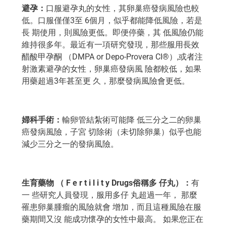
避孕：
口服避孕丸的女性，其卵巢癌發病風險也較
低。口服僅僅3至 6個月，似乎都能降低風險，若是
長 期使用，則風險更低。即便停藥，其 低風險仍能
維持很多年。最近有一項研究發現，那些服用長效
醋酸甲孕酮 （DMPA or Depo-Provera CI®）,或者注
射激素避孕的女性，卵巢癌發病風 險都較低，如果
用藥超過3年甚至更 久，那麼發病風險會更低。
婦科手術：
輸卵管結紮術可能降 低三分之二的卵巢
癌發病風險，子宮 切除術（未切除卵巢）似乎也能
減少三分之一的發病風險。
生育藥物 （ F e r t i l i t y Drugs俗稱多 仔丸）：
有
一 些研究人員發現，服用多仔 丸超過一年， 那麼
罹患卵巢腫瘤的風險就會 增加，而且這種風險在服
藥期間又沒 能成功懷孕的女性中最高。 如果您正在