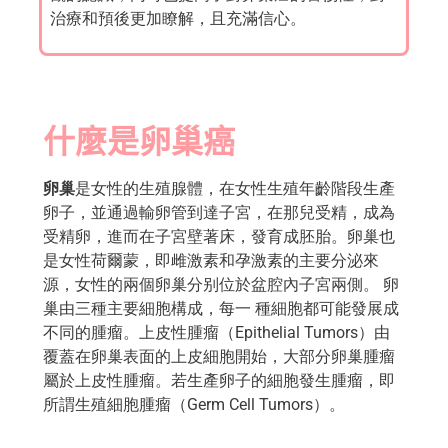
治療和預後更加瞭解，且充滿信心。
什麼是卵巢癌
卵巢
是女性的生殖腺體，在女性生殖年齡階段生產
卵子，並通過輸卵管到達子宮，在那兒受精，成為
受精卵，進而在子宮壁著床，發育成胚胎。卵巢也
是女性荷爾蒙，即雌激素和孕激素的主要分泌來
源，女性的兩個卵巢分别位於盆腔內子宮兩側。 卵
巢由三種主要細胞構成，每一 種細胞都可能發展成
不同的腫瘤。上皮性腫瘤（Epithelial Tumors）由
覆蓋在卵巢表面的上皮細胞開始，大部分卵巢腫瘤
屬於上皮性腫瘤。若生產卵子的細胞發生腫瘤，即
所謂生殖細胞腫瘤（Germ Cell Tumors）。