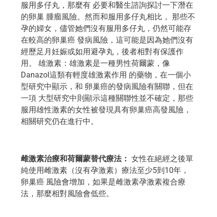
服用多仔丸，那麼有 必要和醫生諮詢探討一下潛在
的卵巢 腫瘤風險。然而和服用多仔丸相比， 那些不
孕的婦女，儘管她們沒有服用多仔丸，仍然可能存
在較高的卵巢癌 發病風險，這可能是因為她們沒有
經歷足月妊娠或如用避孕丸，後者相對有保護作
用。 雄激素：雄激素是一種男性荷爾蒙，像
Danazol這類有輕度雄激素作用 的藥物，在一個小
型研究中顯示，和 卵巢癌的發病風險有關聯，但在
一項 大型研究中則顯示這種關聯性並不確定，那些
服用雄性激素的女性被發現具有卵巢癌高發風險，
相關研究仍在進行中。
雌激素治療和荷爾蒙替代療法：
女性在絕經之後單
純使用雌激素（沒有孕激素）療法至少5到10年，
卵巢癌 風險會增加，如果是雌激素孕激素複合療
法，那麼相對風險會低些。