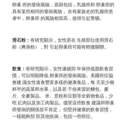
卵巢 癌的發病風險，原因包括，乳腺癌和 卵巢癌的
具有某些相同的發病風險， 在有家族史的乳腺癌患
者中，卵巢癌 的風險相當高，值得引起警惕。
滑石粉：
有研究顯示，女性若在 生殖部位使用滑石
粉（爽身粉），對 引起卵巢癌可能有輕微關聯。
飲食：
有研究顯示，女性連續四 年保持低脂飲食習
慣，可以明顯降低 卵巢癌的發病風險。美國癌症協
會建 議女性進食豐富多樣的健康食品，每 天至少兩
杯半的蔬菜和水果，以及若 干份來源於麵包、麥
片、全麥製品、 米、意粉和豆類等全穀物食品，少
吃 紅肉以及加工肉製品。儘管這些飲食 建議和卵巢
癌發病的關係並不肯定， 但堅持健康的飲食習慣，
一樣能夠預 防其他疾病，包括一些癌症。