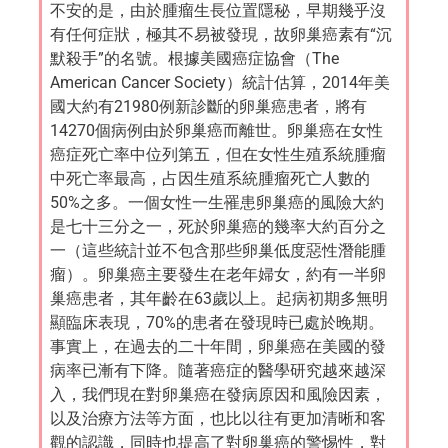
不安的是，由於腫瘤生長位置隱秘，早期幾乎沒
有任何症狀，極其不易被發現，故卵巢癌素有“沉
默殺手”的名號。根據美國癌症協會（The
American Cancer Society）統計估算，2014年美
國大約有21980例新診斷的卵巢癌患者，將有
14270個病例由於卵巢癌而離世。卵巢癌在女性
癌症死亡率中位列第五，但在女性生殖系統腫瘤
中死亡率最高，占因生殖系統腫瘤死亡人數的
50%之多。一個女性一生罹患卵巢癌的風險大約
是七十三分之一，死於卵巢癌的幾率大約百分之
一（這些統計並不包含那些卵巢低度惡性潛能腫
瘤）。卵巢癌主要發生在老年婦女，約有一半卵
巢癌患者，其年齡在63歲以上。起病初期多無明
顯臨床表現，70%的患者在發現時已處於晚期。
事實上，在過去的二十年間，卵巢癌在美國的發
病率已漸有下降。隨著癌症的醫學研究越來越深
入，我們現在對卵巢癌在發病原因和風險因素，
以及治療方法等方面，也比以往有更加清晰和客
觀的認識，同時也提高了對卵巢癌的警惕性，對