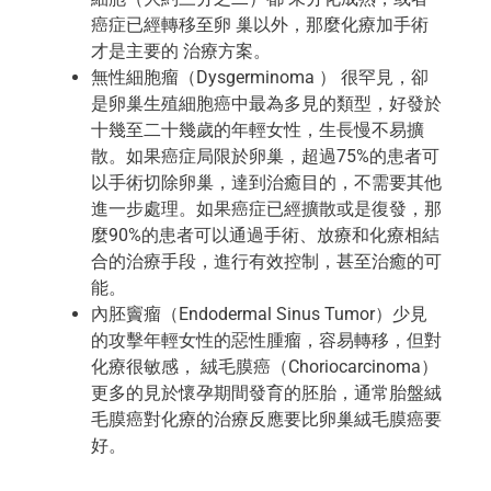
癌症已經轉移至卵 巢以外，那麼化療加手術
才是主要的 治療方案。
無性細胞瘤（Dysgerminoma ） 很罕見，卻
是卵巢生殖細胞癌中最為多見的類型，好發於
十幾至二十幾歲的年輕女性，生長慢不易擴
散。如果癌症局限於卵巢，超過75%的患者可
以手術切除卵巢，達到治癒目的，不需要其他
進一步處理。如果癌症已經擴散或是復發，那
麼90%的患者可以通過手術、放療和化療相結
合的治療手段，進行有效控制，甚至治癒的可
能。
內胚竇瘤（Endodermal Sinus Tumor）少見
的攻擊年輕女性的惡性腫瘤，容易轉移，但對
化療很敏感， 絨毛膜癌（Choriocarcinoma）
更多的見於懷孕期間發育的胚胎，通常胎盤絨
毛膜癌對化療的治療反應要比卵巢絨毛膜癌要
好。