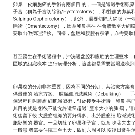
卵巢上皮細胞癌的手術有兩個目 的，一個是通過手術觀
子宮（稱為子宮切除術/Hysterectomy），和雙側的卵巢和
Salpingo-Oophorectomy），此外，還要切除
除術（Omentectomy），因為卵巢癌往 往會擴散至
要取出做病理活檢。同樣，盆腔和腹腔有積液，亦需要取
甚至醫生在手術過程中，沖洗過盆腔和腹腔的生理鹽水，
區域的組織樣本 進行病理分析，這些都是需要當場送樣
卵巢癌的分期非常重要，因為不同的分期， 其治療方案會
供最佳的 治療方案。 腫瘤細胞減滅術（Debulking）
個過程也叫腫瘤 細胞減滅術，對於接受手術時，卵巢 癌
其目的就是 術後不能允許遺留超過1釐米大小的腫 瘤，
術後留下較 大腫瘤組織的要好得多。出於腫瘤細 胞減滅
胞影響的 器官。一旦切除了卵巢和子宮，就意 味著失去
一般患 者需要住院三至七天，四到六周可以 恢復日常生