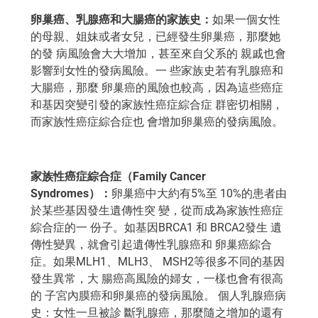
卵巢癌、乳腺癌和大腸癌的家族史：
如果一個女性
的母親、姐妹或者女兒，已經發生卵巢癌，那麼她
的發 病風險會大大增加，甚至來自父系的 親戚也會
影響到女性的發病風險。一 些家族史若有乳腺癌和
大腸癌，那麼 卵巢癌的風險也較高，因為這些癌症
和基因突變引發的家族性癌症綜合症 群密切相關，
而家族性癌症綜合症也 會增加卵巢癌的發病風險。
家族性癌症綜合症（Family Cancer
Syndromes）：
卵巢癌中大約有5%至 10%的患者由
於某些基因發生遺傳性突 變，從而成為家族性癌症
綜合症的一 份子。如基因BRCA1 和 BRCA2發生 遺
傳性變異，就會引起遺傳性乳腺癌和 卵巢癌綜合
症。如果MLH1、MLH3、 MSH2等很多不同的基因
發生異常，大 腸癌高風險的婦女，一樣也會有很高
的 子宮內膜癌和卵巢癌的發病風險。 個人乳腺癌病
史：女性一旦被診 斷乳腺癌，那麼隨之增加的還有