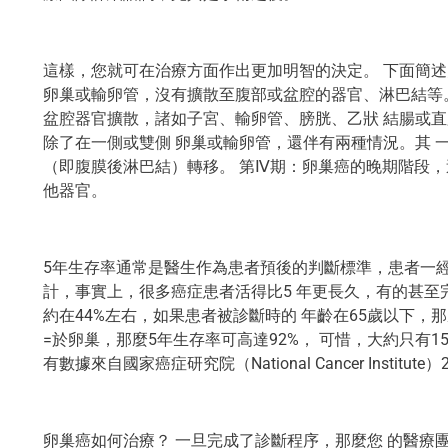
這樣，您就可在治療方面作出更加明智的決定。 下面簡述
卵巢或輸卵管，沒有擴散至腹部或盆腔的器官、淋巴結等。
盆腔器官擴散，諸如子宮、輸卵管、膀胱、乙狀 結腸或直
除了在一側或雙側 卵巢或輸卵管，還伴有兩種情況。其 
（即腹膜後淋巴結）轉移。 第Ⅳ期：卵巢癌的晚期階段
他器官。
5年生存率通常是醫生作為患者預後的判斷標準，患者一經
計，事實上，很多癌症患者活得比5 年更長久，有的甚至
約在44%左右，如果患者被診斷時的 年齡在65歲以下，
=於卵巢，那麼5年生存率可高達92%， 可惜，大約只有
有數據來自國家癌症研究院（National Cancer Institut
卵巢癌如何治療？ 一旦完成了診斷程序，那麼您 的醫療