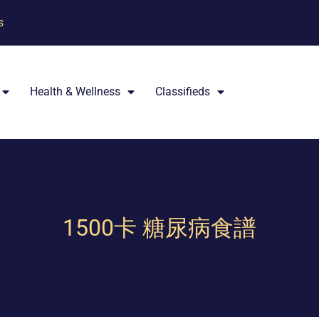
s
Health & Wellness
Classifieds
1500卡 糖尿病食譜