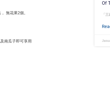
Of 
匙， 無花果2個。
「三高」
Rea
Janua
桃及南瓜子即可享用