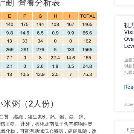
天計劃 營養分析表
視力
Vis
Ove
Lev
血糖(
與糖
括眼
Rea
小米粥（2人份）
June 
白質，纖維，維生素B、鈣、鐵、鎂、鋅、
和平穩血糖。 此外，核桃及南瓜子含有植物性奧
「三
豐富的抗氧化物，可能有助減低心臟病，癌症風險，改