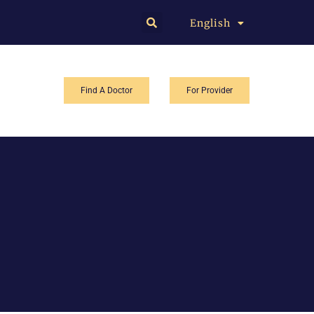
English
中文
Find A Doctor
For Provider