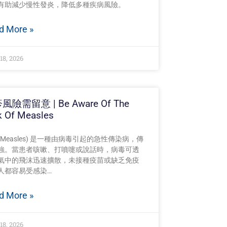
有助減少慢性發炎，降低多種疾病風險。
d More »
18, 2026
風險需留意 | Be Aware Of The
k Of Measles
(Measles) 是一種由病毒引起的急性傳染病，傳
強。當患者咳嗽、打噴嚏或說話時，病毒可透
氣中的飛沫迅速擴散，未接種疫苗或缺乏免疫
人都容易受感染…
d More »
18, 2026