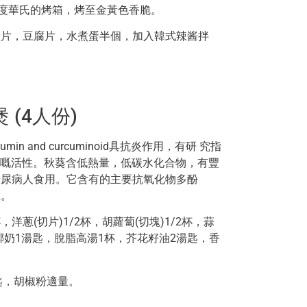
00度華氏的烤箱，烤至金黃色香脆。
青瓜片，豆腐片，水煮蛋半個，加入韓式辣酱拌
 (4人份)
cumin and curcuminoid具抗炎作用，有研 究指
子嘅活性。秋葵含低熱量，低碳水化合物，有豐
合糖尿病人食用。它含有的主要抗氧化物多酚
症。
，洋蔥(切片)1/2杯，胡蘿蔔(切塊)1/2杯，蒜
，椰奶1湯匙，脫脂高湯1杯，芥花籽油2湯匙，香
茶匙，胡椒粉適量。