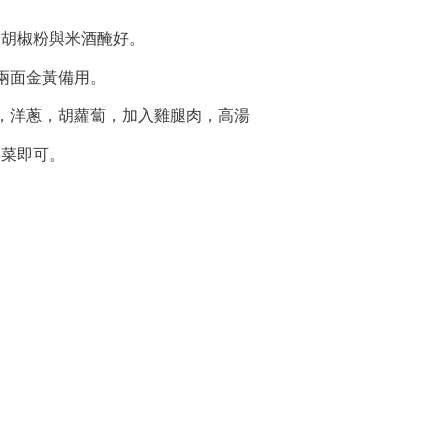
，胡椒粉與米酒醃好。
到兩面金黃備用。
葵，洋蔥，胡蘿蔔，加入雞腿肉，高湯
香菜即可。
。
。