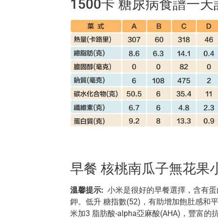
1500卡 糖尿病食譜一
早餐 核桃南瓜子無花果
溫馨提示:
小米是很好的早餐選擇，含有蛋
鉀。低升 糖指數(52)，有助增加飽肚感
米加3 脂肪酸-alpha亞麻酸(AHA)，