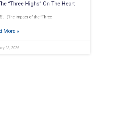
The “Three Highs” On The Heart
(The Impact of the “Three
d More »
ry 23, 2026