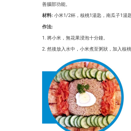
善腦部功能。
材料:
小米1/2杯，核桃1湯匙，南瓜子1湯
作法:
1. 將小米，無花果浸泡十分鐘。
2. 然後放入水中，小米煮至粥狀，加入核