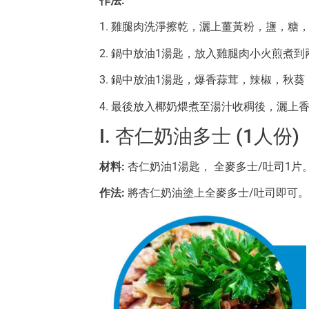
作法:
1. 雞腿肉洗淨擦乾，灑上薑黃粉，䀋，糖
2. 鍋中放油1湯匙，放入雞腿肉小火煎煮
3. 鍋中放油1湯匙，爆香蒜茸，辣椒，秋
4. 最後放入椰奶煨煮至湯汁收稠後，灑上
I. 杏仁奶油多士 (1人份)
材料:
杏仁奶油1湯匙， 全麥多士/吐司1片
作法:
將杏仁奶油塗上全麥多士/吐司即可