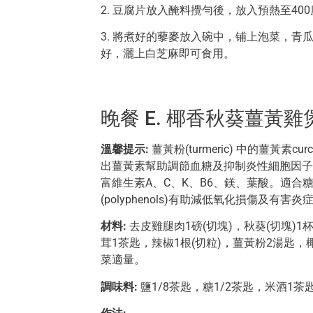
2. 豆腐片放入醃料攪勻後，放入預熱至4
3. 將煮好的藜麥放入碗中，铺上泡菜，
好，灑上白芝麻即可食用。
晚餐 E. 椰香秋葵薑黃雞煲
溫馨提示:
薑黃粉(turmeric) 中的薑黃素cur
出薑黃素幫助調節血糖及抑制炎性細胞因
富維生素A、C、K、B6、鎂、葉酸。適
(polyphenols)有助減低氧化損傷及有害炎
材料:
去皮雞腿肉1磅(切塊)，秋葵(切塊)1杯
茸1茶匙，辣椒1根(切粒)，薑黃粉2湯匙
菜適量。
調味料:
鹽1/8茶匙，糖1/2茶匙，米酒1