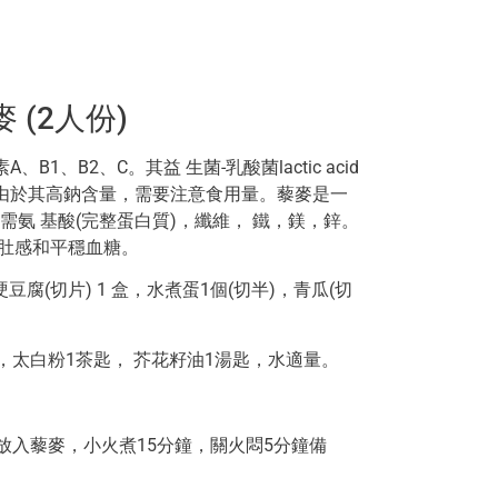
 (2人份)
1、B2、C。其益 生菌-乳酸菌lactic acid
免疫力。由於其高鈉含量，需要注意食用量。藜麥是一
氨 基酸(完整蛋白質)，纖維， 鐵，鎂，鋅。
飽肚感和平穩血糖。
豆腐(切片) 1 盒，水煮蛋1個(切半)，青瓜(切
，太白粉1茶匙， 芥花籽油1湯匙，水適量。
沸，放入藜麥，小火煮15分鐘，關火悶5分鐘備