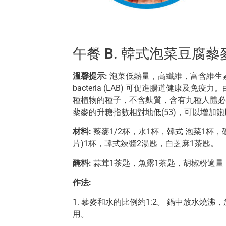
午餐 B. 韓式泡菜豆腐藜麥
溫馨提示:
泡菜低熱量，高纖維，富含維生素A、B
bacteria (LAB) 可促進腸道健康及
種植物的種子，不含麩質，含有九種人體必需
藜麥的升糖指數相對地低(53)，可以增加
材料:
藜麥1/2杯，水1杯，韓式 泡菜1杯，硬
片)1杯，韓式辣醬2湯匙，白芝麻1茶匙。
醃料:
蒜茸1茶匙，魚露1茶匙，胡椒粉適量
作法:
1. 藜麥和水的比例約1:2。 鍋中放水燒
用。