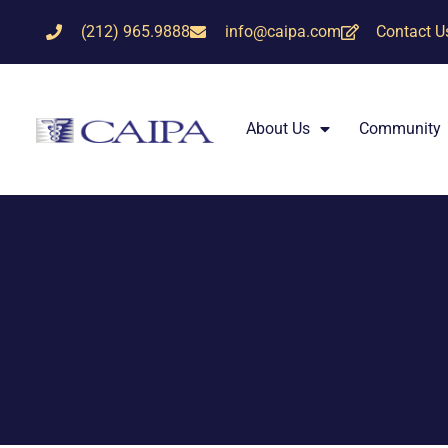
(212) 965.9888
info@caipa.com
Contact U
About Us
Community