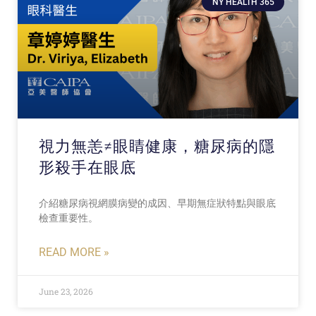
NY HEALTH 365
視力無恙≠眼睛健康，糖尿病的隱
形殺手在眼底
介紹糖尿病視網膜病變的成因、早期無症狀特點與眼底
檢查重要性。
READ MORE »
June 23, 2026