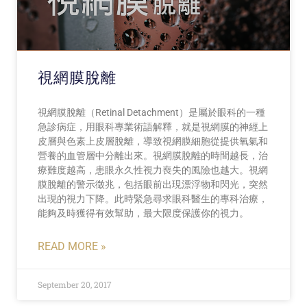
視網膜脫離
視網膜脫離（Retinal Detachment）是屬於眼科的一種
急診病症，用眼科專業術語解釋，就是視網膜的神經上
皮層與色素上皮層脫離，導致視網膜細胞從提供氧氣和
營養的血管層中分離出來。視網膜脫離的時間越長，治
療難度越高，患眼永久性視力喪失的風險也越大。視網
膜脫離的警示徵兆，包括眼前出現漂浮物和閃光，突然
出現的視力下降。此時緊急尋求眼科醫生的專科治療，
能夠及時獲得有效幫助，最大限度保護你的視力。
READ MORE »
September 20, 2017