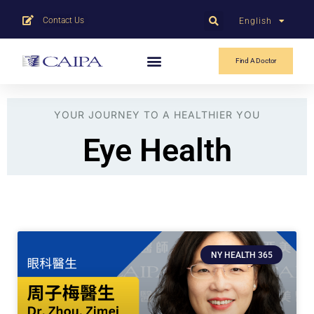
Contact Us
English
中文
Find A Doctor
YOUR JOURNEY TO A HEALTHIER YOU
Eye Health
NY HEALTH 365