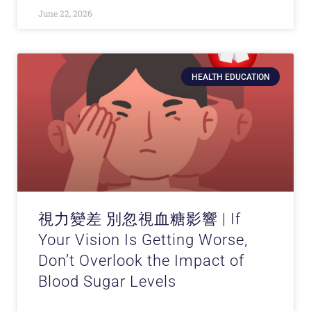
June 22, 2026
HEALTH EDUCATION
視力變差 別忽視血糖影響 | If
Your Vision Is Getting Worse,
Don’t Overlook the Impact of
Blood Sugar Levels