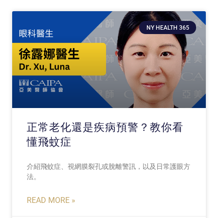
NY HEALTH 365
正常老化還是疾病預警？教你看
懂飛蚊症
介紹飛蚊症、視網膜裂孔或脫離警訊，以及日常護眼方
法。
READ MORE »