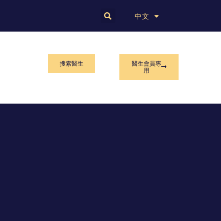
English
中文
搜索醫生
醫生會員專
用