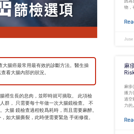
因為
物，
Rea
June 
麻疹
查大腸癌最常用最有效的診斷方法。醫生操
Ris
以查看大腸內部的狀況。
麻疹
播力
腸裡生長的息肉，並即時就可摘取。 此項檢
過空
人群， 只需要每十年做一次大腸鏡檢查。 不
力的
。大腸 鏡檢查過程較爲耗時，而且需要麻醉。
外，如大腸撕裂，此時便需要緊急 手術修復。
Rea