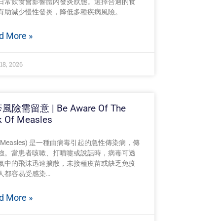
日常飲食會影響體內發炎狀態。選擇合適的食
有助減少慢性發炎，降低多種疾病風險。
d More »
18, 2026
風險需留意 | Be Aware Of The
k Of Measles
(Measles) 是一種由病毒引起的急性傳染病，傳
強。當患者咳嗽、打噴嚏或說話時，病毒可透
氣中的飛沫迅速擴散，未接種疫苗或缺乏免疫
人都容易受感染…
d More »