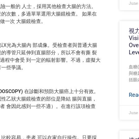
June 
風險一般的 人士，採用其他檢查大腸的方法。
查的次數，多過單單選用大腸鏡檢查。 如果在
做一次 大腸鏡檢查。
視力
Vis
Ove
以X光為大腸內 部成像。受檢查者與普通大腸
Lev
鏡的導管只延伸到直腸部分，所以不會有撕 裂
過程中會受 到一定的輻射影響。不過，虛擬大
血糖(
有一些爭議。
與糖
括眼
OSCOPY)
在診斷和預防大腸癌上十分有效。
Rea
屈性乙狀大腸鏡檢查的部位是降結 腸與直腸，
者 會因此感到一些不適）。在進行該項檢查
June 
)
比較容易，患者 可以在家自行操作。只要採