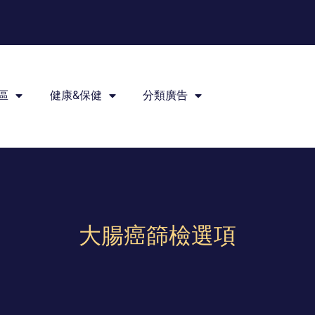
區
健康&保健
分類廣告
大腸癌篩檢選項