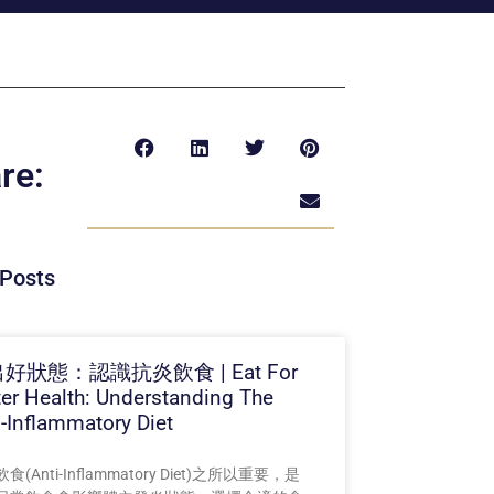
re:
Posts
好狀態：認識抗炎飲食 | Eat For
ter Health: Understanding The
i-Inflammatory Diet
食(Anti-Inflammatory Diet)之所以重要，是