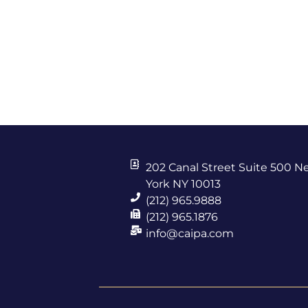
202 Canal Street Suite 500 
York NY 10013
(212) 965.9888
(212) 965.1876
info@caipa.com