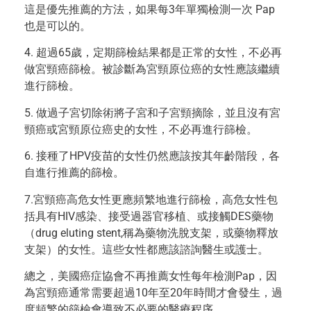
這是優先推薦的方法，如果每3年單獨檢測一次 Pap
也是可以的。
4. 超過65歲，定期篩檢結果都是正常的女性，不必再
做宮頸癌篩檢。被診斷為宮頸原位癌的女性應該繼續
進行篩檢。
5. 做過子宮切除術將子宮和子宮頸摘除，並且沒有宮
頸癌或宮頸原位癌史的女性，不必再進行篩檢。
6. 接種了HPV疫苗的女性仍然應該按其年齡階段，各
自進行推薦的篩檢。
7.宮頸癌高危女性更應頻繁地進行篩檢，高危女性包
括具有HIV感染、接受過器官移植、或接觸DES藥物
（drug eluting stent,稱為藥物洗脫支架，或藥物釋放
支架）的女性。這些女性都應該諮詢醫生或護士。
總之，美國癌症協會不再推薦女性每年檢測Pap，因
為宮頸癌通常需要超過10年至20年時間才會發生，過
度頻繁的篩檢會導致不必要的醫療程序。