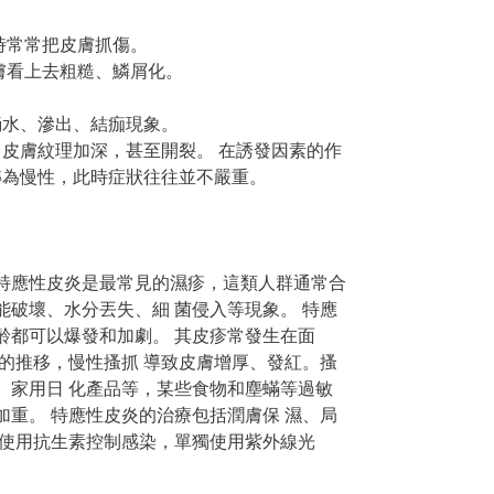
時常常把皮膚抓傷。
膚看上去粗糙、鱗屑化。
淌水、滲出、結痂現象。
皮膚紋理加深，甚至開裂。 在誘發因素的作
轉為慢性，此時症狀往往並不嚴重。
特應性皮炎是最常見的濕疹，這類人群通常合
破壞、水分丟失、細 菌侵入等現象。 特應
齡都可以爆發和加劇。 其皮疹常發生在面
的推移，慢性搔抓 導致皮膚增厚、發紅。搔
、家用日 化產品等，某些食物和塵蟎等過敏
重。 特應性皮炎的治療包括潤膚保 濕、局
，使用抗生素控制感染，單獨使用紫外線光