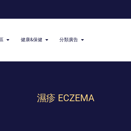
區
健康&保健
分類廣告
濕疹 ECZEMA