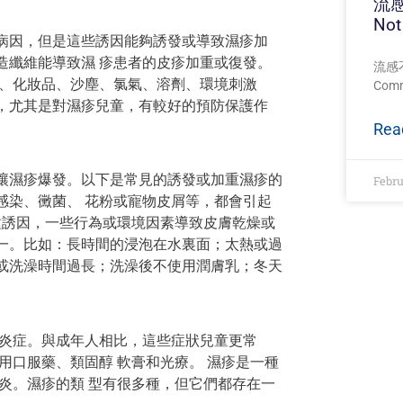
流感
Not
病因，但是這些誘因能夠誘發或導致濕疹加
造纖維能導致濕 疹患者的皮疹加重或復發。
流感不
水、化妝品、沙塵、氯氣、溶劑、環境刺激
Com
，尤其是對濕疹兒童，有較好的預防保護作
Rea
讓濕疹爆發。以下是常見的誘發或加重濕疹的
Febru
感染、黴菌、 花粉或寵物皮屑等，都會引起
種誘因，一些行為或環境因素導致皮膚乾燥或
一。比如：長時間的浸泡在水裏面；太熱或過
或洗澡時間過長；洗澡後不使用潤膚乳；冬天
、炎症。與成年人相比，這些症狀兒童更常
用口服藥、類固醇 軟膏和光療。 濕疹是一種
炎。濕疹的類 型有很多種，但它們都存在一