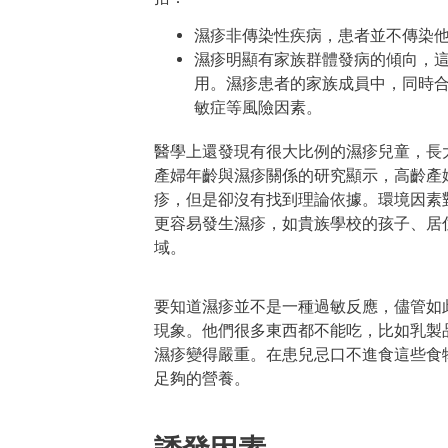
濕疹非傳染性疾病，患者並不傳染
濕疹明顯有家族群體發病的傾向，
用。濕疹患者的家族成員中，同時合
敏症等風險因素。
醫學上還發現有很大比例的濕疹兒童，長
產婦年齡與濕疹關係的研究顯示，高齡產
疹，但是卻沒有找到理論依據。環境因素
更容易發生濕疹，如貴族學校的孩子、居
域。
要知道濕疹並不是一種過敏反應，儘管如
現象。他們很多東西都不能吃，比如乳製
濕疹變得嚴重。在患兒忌口不進食這些食
足夠的營養。