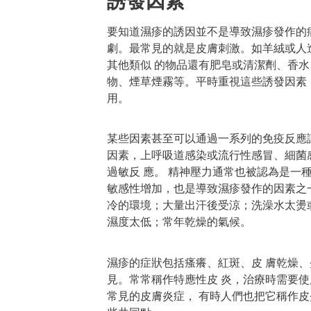
誘發因素
要知道濕疹的誘因並不是導致濕疹發作的
劇。最常見的就是皮膚刺激。如羊絨或人
其他類似 的物品還有肥皂或清潔劑、香
物、煙草煙霧等。平時重視這些誘發因素
用。
某些因素甚至可以通過一系列的免疫反應
因素，上呼吸道感染或流行性感冒、細菌
過敏反 應。 精神壓力通常也被認為是一
敏感性增加，也是導致濕疹發作的因素之
冷的環境；大量出汗後受涼；洗澡水太燙
濕度太低；常年乾燥的氣候。
濕疹的症狀包括瘙癢、紅斑、皮 膚乾燥
見。常常稱作特應性皮 炎，治療時需要使
常見的皮膚炎症， 有時人們也把它稱作皮