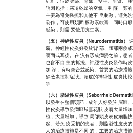
紅斑，位於腿部、背部、雙手、前臂、 腰
誘因包括：寒冷乾燥的空氣，甲 醛一類的
主要為避免搔抓和其他不 良刺激，避免洗
發作，可使用類固 醇激素軟膏，同時口服
感染，則需 要使用抗生素。
（五）神經性皮炎（Neurodermatitis）
這
癢。神經性皮炎好發於背 部、頸部兩側或
裏面或耳後。在 沒有形成病變之前，患者
也會不自 主的抓撓。神經性皮炎發作時皮
加 深，有時會合並感染。首要的治療措施
醇激素控制症狀。頭皮的神經性 皮炎比
等。
（六）脂溢性皮炎（Seborrheic Dermatit
以發生在整個頭部，成年人好發於 眉區、
性皮炎導致發病區域雪花狀 皮屑大量增加
殖，大量增加，導致 局部頭皮表皮細胞
起。若免 疫受損的患者，則脂溢性皮炎的
人的治療措施是不同 的，主要的治療措施