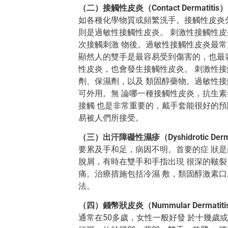
（二）接觸性皮炎（Contact Dermatitis）
如各種化學物質或頻繁洗手。接觸性皮炎
則是過敏性接觸性皮炎。 刺激性接觸性
次接觸刺激 物後。過敏性接觸性皮炎最
顯然人的雙手是最容易受到傷害的，也最
性皮炎，也會發生接觸性皮炎。 刺激性接
劑、保濕劑，以及 類固醇藥物。過敏性
可外用。無 論哪一種接觸性皮炎，抗生素
接觸 也是非常重要的，戴手套能很好的預
易被人們所接受。
（三）出汗障礙性濕疹（Dyshidrotic Derma
要累及手和足，病因不明。首要的症 狀是
脫屑，有時在雙手和手指出現 很深的皸裂
痛。治療措施包括冷濕 敷，類固醇激素口
法。
（四）錢幣狀皮炎（Nummular Dermatiti
通常在50多歲，女性一般好發 於十幾歲