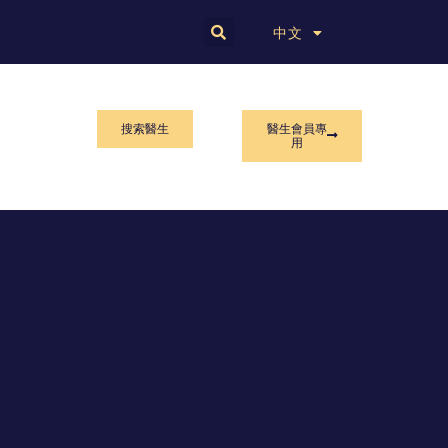
English
中文
搜索醫生
醫生會員專
用