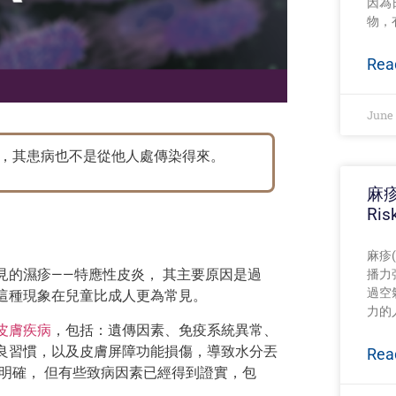
因為
物，
Rea
June 
，其患病也不是從他人處傳染得來。
麻疹
Ris
麻疹
見的濕疹——特應性皮炎， 其主要原因是過
播力
過空
這種現象在兒童比成人更為常見。
力的
皮膚疾病
，包括：遺傳因素、免疫系統異常、
良習慣，以及皮膚屏障功能損傷，導致水分丟
Rea
明確， 但有些致病因素已經得到證實，包