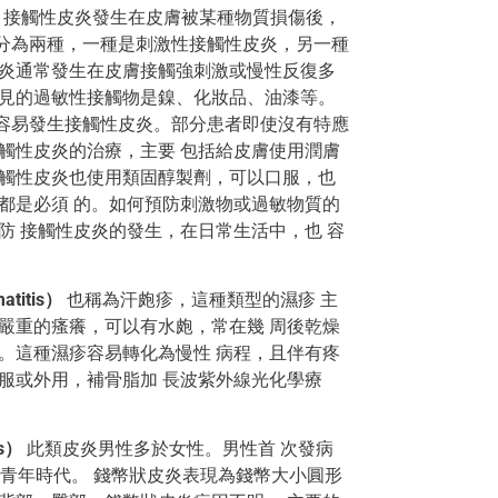
接觸性皮炎發生在皮膚被某種物質損傷後，
分為兩種，一種是刺激性接觸性皮炎，另一種
皮炎通常發生在皮膚接觸強刺激或慢性反復多
常見的過敏性接觸物是鎳、化妝品、油漆等。
容易發生接觸性皮炎。部分患者即使沒有特應
觸性皮炎的治療，主要 包括給皮膚使用潤膚
接觸性皮炎也使用類固醇製劑，可以口服，也
都是必須 的。如何預防刺激物或過敏物質的
防 接觸性皮炎的發生，在日常生活中，也 容
titis）
也稱為汗皰疹，這種類型的濕疹 主
嚴重的瘙癢，可以有水皰，常在幾 周後乾燥
。這種濕疹容易轉化為慢性 病程，且伴有疼
服或外用，補骨脂加 長波紫外線光化學療
s）
此類皮炎男性多於女性。男性首 次發病
或青年時代。 錢幣狀皮炎表現為錢幣大小圓形