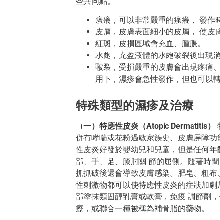
些共同點。
瘙癢，可以非常嚴重的瘙癢， 發作
皮屑，皮膚表面細小的皮屑， 使皮
紅斑，皮損區域會充血、腫脹。
水皰，充盈液體的水皰破裂後出現
皸裂，受損嚴重的皮膚會出現疼痛、
用下，濕疹會急性發作，但也可以
特殊類型的濕疹及治療
（一）特應性皮炎（Atopic Dermatitis）
併有哮喘或花粉過敏家族史、皮膚屏障功能
性皮炎好發於嬰幼兒和兒童，但是任何年
部、手、足、膝肘關 節的屈側。隨著時間
抓抓破後還會導致皮膚感染。肥皂、粗布
性刺激物都可以使特應性皮炎的症狀加劇加
部塗抹類固醇乳膏或軟膏，免疫 調節劑
療，或聯合一種被稱為補骨脂的藥物。