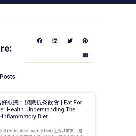
re:
Posts
好狀態：認識抗炎飲食 | Eat For
ter Health: Understanding The
i-Inflammatory Diet
食(Anti-Inflammatory Diet)之所以重要，是