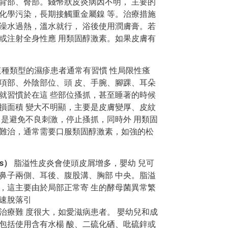
背部、臀部。錢幣狀皮炎病因不明， 主要的
化學污染，長期接觸重金屬鎳 等。治療措施
澡水過熱，溫水就行， 浴後使用潤膚膏。若
或注射全身性應 用類固醇激素。如果皮膚有
種類型的濕疹患者通常有習慣 性局限性瘙
項部、外陰部位、頭 皮、手腕、腳踝、耳朵
就習慣於在這 些部位搔抓，甚至睡著的時候
損面積 變大不明顯，主要是皮膚變厚、皮紋
 是避免不良刺激，停止搔抓，同時外 用類固
較難治，通常需要口服類固醇激素，如強的松
is）
脂溢性皮炎會使頭皮屑增多，嬰幼 兒可
鼻子兩側、耳後、腹股溝、胸部 中央。脂溢
，這主要由於局部正常寄 生的酵母菌異常繁
快速脫落引
治療難 度很大，如愛滋病患者。 嬰幼兒和成
包括使用含有水楊 酸、二硫化硒、吡硫鋅或