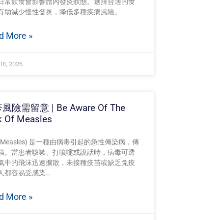
日常飲食會影響體內發炎狀態。選擇合適的食
有助減少慢性發炎，降低多種疾病風險。
d More »
18, 2026
風險需留意 | Be Aware Of The
k Of Measles
(Measles) 是一種由病毒引起的急性傳染病，傳
強。當患者咳嗽、打噴嚏或說話時，病毒可透
氣中的飛沫迅速擴散，未接種疫苗或缺乏免疫
人都容易受感染…
d More »