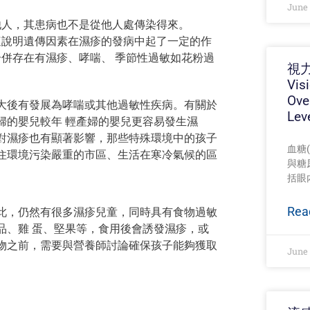
June 
他人，其患病也不是從他人處傳染得來。
這說明遺傳因素在濕疹的發病中起了一定的作
併存在有濕疹、哮喘、 季節性過敏如花粉過
視力
Vis
Ove
大後有發展為哮喘或其他過敏性疾病。有關於
Lev
婦的嬰兒較年 輕產婦的嬰兒更容易發生濕
對濕疹也有顯著影響，那些特殊環境中的孩子
血糖(
住環境污染嚴重的市區、生活在寒冷氣候的區
與糖
括眼
Rea
此，仍然有很多濕疹兒童，同時具有食物過敏
品、雞 蛋、堅果等，食用後會誘發濕疹，或
物之前，需要與營養師討論確保孩子能夠獲取
June 