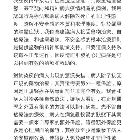
我在疫情中接治了從輕度適應症，到嚴重焦慮憂
鬱，甚至雙向和精神病與疫情相關的病例。我用
認知行為療法幫助病人解除對死亡的非理性態
度，瞭解不安全感的本質和處理態度。對於嚴重
的軀體症狀，我也會建議病人接受藥物治療、自
然療法、和健康鍛煉。不安全感的根本治療原則
是提供堅強的精神和能量支持。只要這個支持系
統還在正常運作，因疫情而引發的心理病症是可
以得到有效的治療和救助的。
對於染疾的病人出現的驚慌失措，病人除了接受
正規的藥物治療，其實還需要另外一種保證，原
因是正規醫療在病毒面前並非完全有效。我會和
病人討論各種自然療法，讓病人看到，在正規醫
學之外還有很多的方法可以對付病毒。先不管自
然療法的療效，病人在病急亂投醫的狀態下其實
需要一個來自專家的額外保證。這種額外保證更
多是心理層面的保證，其療效至少是激發了病人
的安慰劑效應，使得病人免於絕望和非理性驚