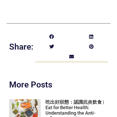
Share:
More Posts
吃出好狀態：認識抗炎飲食 |
Eat for Better Health:
Understanding the Anti-