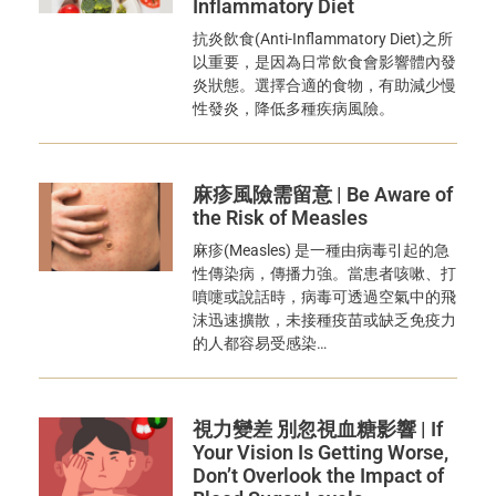
Inflammatory Diet
抗炎飲食(Anti-Inflammatory Diet)之所
以重要，是因為日常飲食會影響體內發
炎狀態。選擇合適的食物，有助減少慢
性發炎，降低多種疾病風險。
麻疹風險需留意 | Be Aware of
the Risk of Measles
麻疹(Measles) 是一種由病毒引起的急
性傳染病，傳播力強。當患者咳嗽、打
噴嚏或說話時，病毒可透過空氣中的飛
沫迅速擴散，未接種疫苗或缺乏免疫力
的人都容易受感染…
視力變差 別忽視血糖影響 | If
Your Vision Is Getting Worse,
Don’t Overlook the Impact of