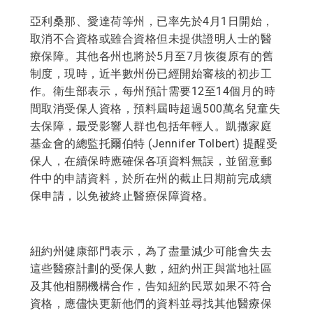
亞利桑那、愛達荷等州，已率先於4月1日開始，
取消不合資格或雖合資格但未提供證明人士的醫
療保障。其他各州也將於5月至7月恢復原有的舊
制度，現時，近半數州份已經開始審核的初步工
作。衛生部表示，每州預計需要12至14個月的時
間取消受保人資格，預料屆時超過500萬名兒童失
去保障，最受影響人群也包括年輕人。凱撒家庭
基金會的總監托爾伯特 (Jennifer Tolbert) 提醒受
保人，在續保時應確保各項資料無誤，並留意郵
件中的申請資料，於所在州的截止日期前完成續
保申請，以免被終止醫療保障資格。
紐約州健康部門表示，為了盡量減少可能會失去
這些醫療計劃的受保人數，紐約州正與當地社區
及其他相關機構合作，告知紐約民眾如果不符合
資格，應儘快更新他們的資料並尋找其他醫療保