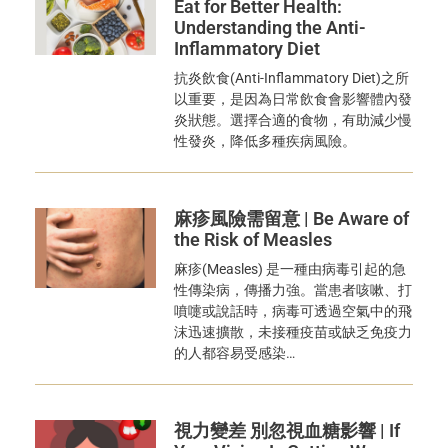
Eat for Better Health:
Understanding the Anti-
Inflammatory Diet
抗炎飲食(Anti-Inflammatory Diet)之所
以重要，是因為日常飲食會影響體內發
炎狀態。選擇合適的食物，有助減少慢
性發炎，降低多種疾病風險。
麻疹風險需留意 | Be Aware of
the Risk of Measles
麻疹(Measles) 是一種由病毒引起的急
性傳染病，傳播力強。當患者咳嗽、打
噴嚏或說話時，病毒可透過空氣中的飛
沫迅速擴散，未接種疫苗或缺乏免疫力
的人都容易受感染…
視力變差 別忽視血糖影響 | If