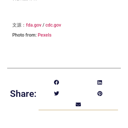
文源
：
fda.gov
/
cdc.gov
Photo from:
Pexels
Share: