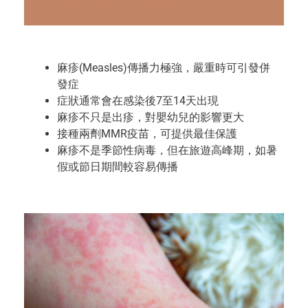
麻疹(Measles)傳播力極強，嚴重時可引發併
發症
症狀通常會在感染後7至14天出現
麻疹不只是出疹，對嬰幼兒的影響更大
接種兩劑MMR疫苗，可提供最佳保護
麻疹不是季節性病毒，但在旅遊高峰期，如暑
假或節日期間較容易傳播