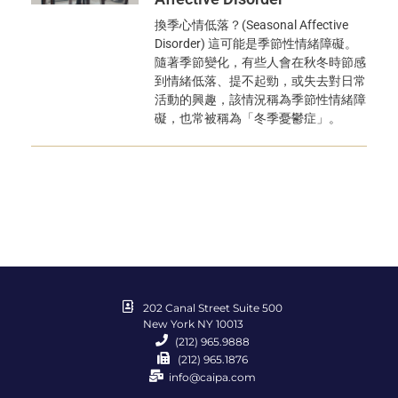
換季心情低落？(Seasonal Affective
Disorder) 這可能是季節性情緒障礙。
隨著季節變化，有些人會在秋冬時節感
到情緒低落、提不起勁，或失去對日常
活動的興趣，該情況稱為季節性情緒障
礙，也常被稱為「冬季憂鬱症」。
202 Canal Street Suite 500
New York NY 10013
(212) 965.9888
(212) 965.1876
info@caipa.com