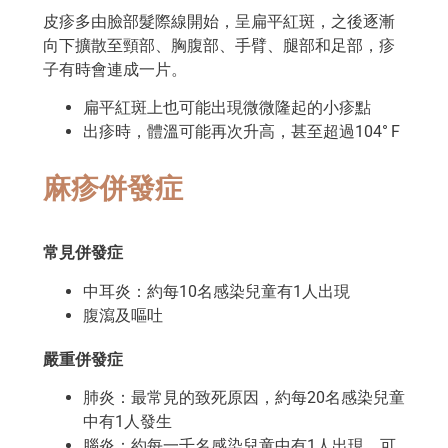
皮疹多由臉部髮際線開始，呈扁平紅斑，之後逐漸
向下擴散至頸部、胸腹部、手臂、腿部和足部，疹
子有時會連成一片。
扁平紅斑上也可能出現微微隆起的小疹點
出疹時，體溫可能再次升高，甚至超過104° F
麻疹併發症
常見併發症
中耳炎：約每10名感染兒童有1人出現
腹瀉及嘔吐
嚴重併發症
肺炎：最常見的致死原因，約每20名感染兒童
中有1人發生
腦炎：約每一千名感染兒童中有1人出現，可