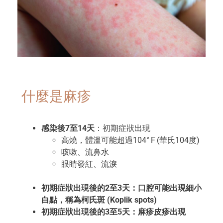
什麼是麻疹
感染後7至14天
：初期症狀出現
高燒，體溫可能超過104° F (華氏104度)
咳嗽、流鼻水
眼睛發紅、流淚
初期症狀出現後的2至3天：口腔可能出現細小
白點，稱為柯氏斑 (Koplik spots)
初期症狀出現後的3至5天：麻疹皮疹出現