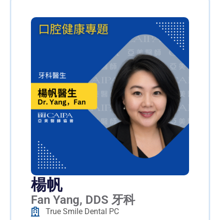
楊帆
Fan Yang, DDS 牙科
True Smile Dental PC