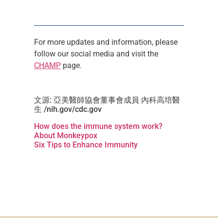
For more updates and information, please
follow our social media and visit the
CHAMP
page.
文源: 亞美醫師協會董事會成員 內科高培醫
生 /nih.gov/cdc.gov
How does the immune system work?
About Monkeypox
Six Tips to Enhance Immunity