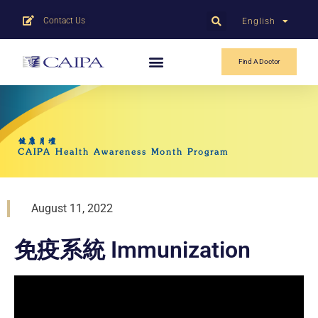
Contact Us
English
中文
Find A Doctor
健康月壇
CAIPA Health Awareness Month Program
August 11, 2022
免疫系統 Immunization