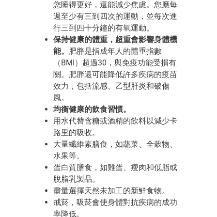
您睡得更好，還能減少焦慮。您應每
週至少有三到四次的運動，並每次進
行三到四十分鐘的有氧運動。
保持健康的體重，超重會影響身體機
能。
肥胖是指成年人的體重指數
（BMI）超過30，與免疫功能受損有
關。肥胖還可能降低許多疾病的疫苗
效力，包括流感、乙型肝炎和破傷
風。
均衡健康的飲食習慣。
用水代替含糖或酒精的飲料以減少卡
路里的吸收。
大量纖維素膳食，如蔬菜、全穀物、
水果等。
蛋白質膳食，如雞蛋、瘦肉和低脂或
脫脂乳製品。
盡量選擇天然未加工的新鮮食物。
戒菸，吸菸會使身體對抗疾病的成功
率降低。