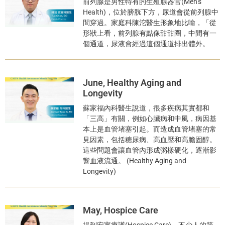
前列腺是男性特有的生殖腺器官(Men’s
Health)，位於膀胱下方，尿道會從前列腺中
間穿過。家庭科陳沱醫生形象地比喻，「從
形狀上看，前列腺有點像甜甜圈，中間有一
個通道，尿液會經過這個通道排出體外。
June, Healthy Aging and
Longevity
蘇家福內科醫生說道，很多疾病其實都和
「三高」有關，例如心臟病和中風，病因基
本上是血管堵塞引起。而造成血管堵塞的常
見因素，包括糖尿病、高血壓和高膽固醇。
這些問題會讓血管內形成粥樣硬化，逐漸影
響血液流通。 (Healthy Aging and
Longevity)
May, Hospice Care