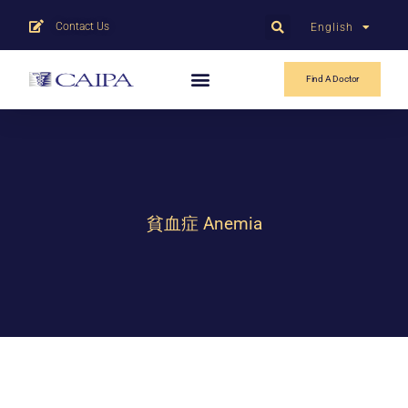
Contact Us
English
中文
Find A Doctor
貧血症 Anemia