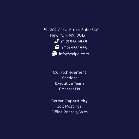
202 Canal Street Suite 500
New York NY 10013
(212) 965.9888
(212) 965.1876
info@caipa.com
Our Achievement
Services
Executive Team
Contact Us
Career Opportunity
Job Postings
Office Rentals/Sales