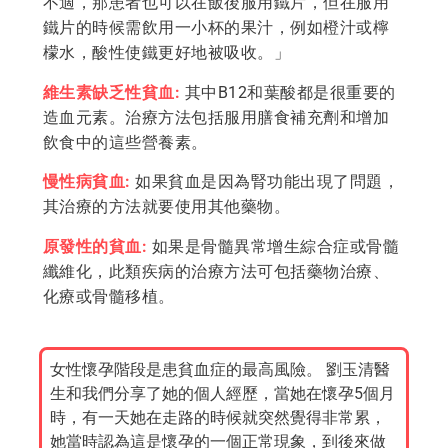
不適，那患者也可以在飯後服用鐵片，但在服用
鐵片的時候需飲用一小杯的果汁，例如橙汁或檸
檬水，酸性使鐵更好地被吸收。」
維生素缺乏性貧血:
其中B12和葉酸都是很重要的
造血元素。治療方法包括服用膳食補充劑和增加
飲食中的這些營養素。
慢性病貧血:
如果貧血是因為腎功能出現了問題，
其治療的方法就要使用其他藥物。
原發性的貧血:
如果是骨髓異常增生綜合症或骨髓
纖維化，此類疾病的治療方法可包括藥物治療、
化療或骨髓移植。
女性懷孕階段是患貧血症的最高風險。 劉玉清醫
生和我們分享了她的個人經歷，當她在懷孕5個月
時，有一天她在走路的時候就突然覺得非常累，
她當時認為這是懷孕的一個正常現象，到後來做