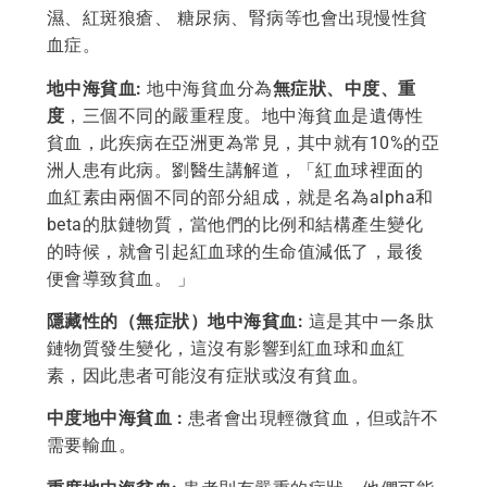
濕、紅斑狼瘡、 糖尿病、腎病等也會出現慢性貧
血症。
地中海貧血:
地中海貧血分為
無症狀、中度、重
度
，三個不同的嚴重程度。地中海貧血是遺傳性
貧血，此疾病在亞洲更為常見，其中就有10%的亞
洲人患有此病。劉醫生講解道，「紅血球裡面的
血紅素由兩個不同的部分組成，就是名為alpha和
beta的肽鏈物質，當他們的比例和結構產生變化
的時候，就會引起紅血球的生命值減低了，最後
便會導致貧血。 」
隱藏性的（無症狀）地中海貧血:
這是其中一条肽
鏈物質發生變化，這沒有影響到紅血球和血紅
素，因此患者可能沒有症狀或沒有貧血。
中度地中海貧血 :
患者會出現輕微貧血，但或許不
需要輸血。