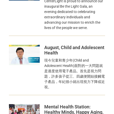
CenterLight is proud to announce our
inaugural Be the Light Gala, an
evening dedicated to celebrating
extraordinary individuals and
advancing our mission to enrich the
lives of the people we serve.
August, Child and Adolescent
Health
現今兒童和青少年(Child and
Adolescent Health)面對的一大問題就
是過度使用電子產品。首先是視力問
題，許多孩子從三、四歲便開始接觸電
子產品，年紀很小就出現視力下降或近
視。
Mental Health Station:
Healthy Minds, Happy Aging.