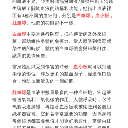
的血液不足。亞美醫師協會血液/腫瘤科劉玉清醫
生講解了關於血液的結構和功能，她指出血液裡
面有3種不同的血細胞，分別是
白血球，血小板，
紅血球
。他們的功能都不一樣。
白血球
主要是進行防禦，抵抗傳染病及外來細
菌，幫助維持身體的免疫力。當人體受到病毒感
染生病的時候，體內的白血球便會與細菌打仗，
讓我們更快痊癒。
當身體組織受到傷害的時候，
血小板
就可以到達
損傷的部位，釋放更多的凝血因子，促進傷口癒
合，預防血液流失的一個細胞。
紅血球
是血液中數量最多的一种血細胞。它起著
輸送氧氣和二氧化碳的作用。人體呼吸時，它將
氧氣吸進肺裡，再隨著血液循環被輸送到各個組
織和器官裡。它起著非常重要的功能，因為身體
每個細胞都需要氧份才能更好地運作。當體內紅