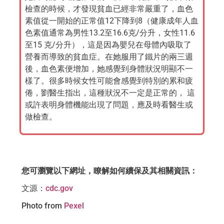
檢查的時候，才發現貧血已經非常嚴重了，血色
素值從一開始的正常值12下降到8（健康成年人血
色素值通常為男性13.2至16.6克/分升，女性11.6
至15 克/分升），這是因為嬰兒在母體內吸取了
營養而導致的貧血症。在她服用了鐵片的兩三週
後，血色素便增加，她感覺到身體狀況明顯不一
樣了。很多時候女性可能會感覺到特別的累和疲
倦，劉醫生指出，這種狀況不一定是正常的， 這
或許表明身體機能出現了問題，應及時看醫生或
做檢查。
您可瀏覽以下網址，瞭解如何續保及其相關資訊
：
文源
：
cdc.gov
Photo from
Pexel