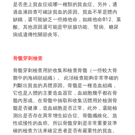
是否患上貧血症或哪一種類的貧血症。另外，通
過血液篩查可確診貧血的原因。貧血不單是體內
缺鐵，還可能缺乏一些維他命，如維他命B12、葉
酸。其他原因還可能是甲狀腺功能、 腎病、糖尿
病或遺傳性關節炎等。
骨髓穿刺檢查
骨髓穿刺檢查用於收集和檢查骨髓（一些較大骨
骼中的海綿狀組織）。 此項檢查能夠非常準確的
判斷出貧血的具體原因。骨髓是一種造血組織，
它也是人體的主要造血器官，血細胞幾乎都在骨
髓內形成。在骨髓中抽取和收集活體用於檢測骨
髓是否健康，造血細胞是否正常。此外，還能檢
測出是否存在異常增生綜合症、骨髓纖維化、急
性或慢性的血癌。所以骨髓穿刺是非常重要並準
確的檢查方法來確定患者是否有嚴重性的貧血。