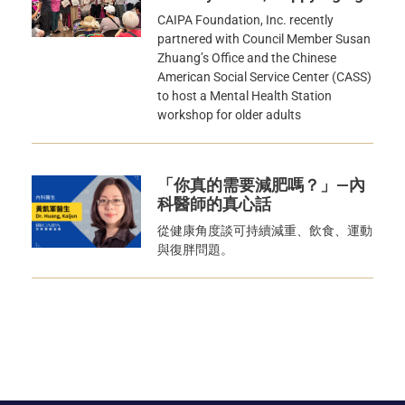
CAIPA Foundation, Inc. recently
partnered with Council Member Susan
Zhuang’s Office and the Chinese
American Social Service Center (CASS)
to host a Mental Health Station
workshop for older adults
「你真的需要減肥嗎？」—內
科醫師的真心話
從健康角度談可持續減重、飲食、運動
與復胖問題。