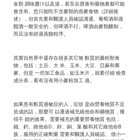
各類 調味醬汁以及湯，甚至在唇膏和藥物裏都可能
會含有。您只能吃不含麥類的燕麥食物（詳細後
述），但首先要和醫護人員確認溝通。葡萄酒和蒸
餾酒一般安全的，但啤酒不行。啤酒由麥類釀制，
而且沒有經過蒸餾程序。
其實自然界中還存在很多其它無 麩質的澱粉類食
物，包括：土豆、大 米、玉米、大豆、亞麻和蕎
麥。但是 一些加工食品，如玉米片，就要仔細 檢查
成分表，看有沒有用小麥粉加工 過。
如果患有麩質過敏症的人，症狀 是由營養物質不足
造成的話，那麼可 以通過補充維他命和礦物質，獲
得不 錯的效果。需要補充的重要營養物質 包括：
鐵、鈣、維他命D、鋅、銅、葉 酸和其它維他命B
族，服用的正確劑量 需要和醫護人員確認。 很小一