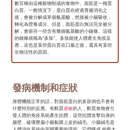
數百種由這種穀物制成的食物中。面筋是一種蛋
白質。一般情況下，蛋白質在經過胃腸消化之
後，會被分解成單個氨基酸，然後被小腸吸收，
轉化為營養成分。但是，面筋蛋白無法完全被分
解，會留存一些含有幾個氨基酸的小鏈條。這樣
的鏈條就稱為“多肽”。多肽能使人體產生免疫反
應，這也是某些蛋白質在口服之後，還具有某些
生物活性的原因。
發病機制和症狀
身體機能正常的話，對面筋蛋白的多肽倒也不會有
什麼特別的反應。有麩質
過敏
的人，麩質食物會引
發人體的免疫系統產生抗體，這些抗體攻擊自身的
腸壁，破壞壓扁小腸黏膜上皮的絨毛。小腸絨毛是
人體消化系統中至關重要的環節，它們構成 的龐大