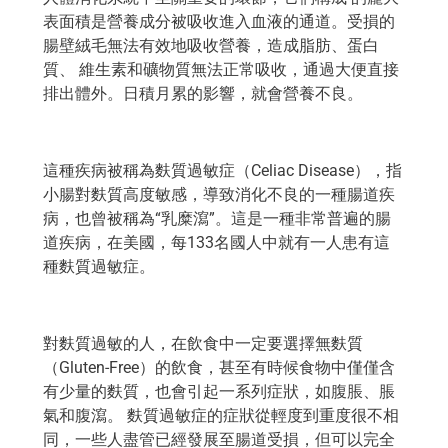
表面積是營養成分被吸收進入血液的通道。受損的
腸壁絨毛無法有效地吸收營養，造成脂肪、蛋白
質、 維生素和礦物質無法正常吸收，通過大便直接
排出體外。日積月累的影響，就會營養不良。
這種疾病被稱為麩質過敏症（Celiac Disease），指
小腸對麩質高度敏感，導致消化不良的一種腸道疾
病，也曾被稱為“乳糜瀉”。這是一種非常普遍的腸
道疾病，在美國，每133名國人中就有一人患有這
種麩質過敏症。
對麩質過敏的人，在飲食中一定要選擇無麩質
（Gluten-Free）的飲食，甚至有時候食物中僅僅含
有少量的麩質，也會引起一系列症狀，如腹脹、脹
氣和腹瀉。 麩質過敏症的症狀從輕度到重度很不相
同，一些人盡管已經發展至腸道受損，但可以完全