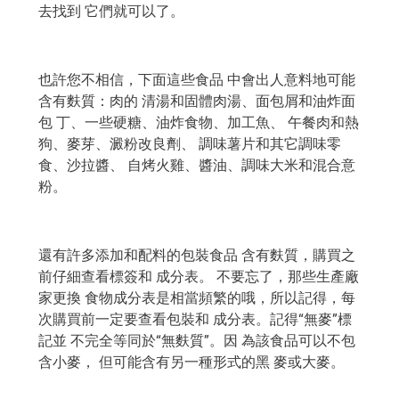
去找到 它們就可以了。
也許您不相信，下面這些食品 中會出人意料地可能
含有麩質：肉的 清湯和固體肉湯、面包屑和油炸面
包 丁、一些硬糖、油炸食物、加工魚、 午餐肉和熱
狗、麥芽、澱粉改良劑、 調味薯片和其它調味零
食、沙拉醬、 自烤火雞、醬油、調味大米和混合意
粉。
還有許多添加和配料的包裝食品 含有麩質，購買之
前仔細查看標簽和 成分表。 不要忘了，那些生產廠
家更換 食物成分表是相當頻繁的哦，所以記得，每
次購買前一定要查看包裝和 成分表。記得“無麥”標
記並 不完全等同於“無麩質”。因 為該食品可以不包
含小麥， 但可能含有另一種形式的黑 麥或大麥。