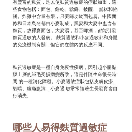
有豐富的麩質，足以使麩質過敏症的症狀加重，這
些食物包括：面包、餅乾、鬆餅、披薩、 蛋糕和餡
餅。炸雞中含量有限，只要歸功於面包屑。中國面
條和日本烏冬都由小麥制成，黑麥和大麥中也含有
麩質，故裸麥面包，大麥湯，甚至啤酒，都能引發
麩質過敏的人發病。 麩質過敏和小麥過敏都和身體
的免疫機制有關，但它們在體內的反應不同。
麩質過敏症是一種自身免疫性疾病，因引起小腸黏
膜上層的絨毛受損病變所致，這是伴隨生命很長時
間 的一種消化障礙。小麥過敏症狀包括皮膚皮疹、
氣喘、腹痛腹瀉，小麥過 敏常常隨著生長發育會自
行消失。
哪些人易得麩質過敏症