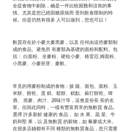
全從食物中剔除，确是一件比較困難和沮喪的事
情。尤其是您已經因糖尿病而 受到飲食限制的時
候。但是仍然有很多 人可以做到，您也可以！
麩質存在於小麥大麥黑麥，以及 任何由這些麥類制
成的食品。避免所 有麥類為基礎的面粉和配料。包
括： 白面粉、全麥粉、硬粒小麥、格雷厄 姆面粉、
小黑麥、小麥胚芽、麥麩。
常見的用麥粉制成的食物：披 薩、面包、面粉、玉
米餅、餅乾、蛋 糕、鬆餅、糕點、蘇打餅乾、啤
酒、 燕麥、肉汁、調味汁等，這會是份長 長的名
單。但與此同時，一樣有豐富異常的無麩質 食品。
選擇 許多新鮮 健康的 食品， 如 水 果、蔬 菜、牛
奶和堅 果，以 及無麩質 的穀物，如 藜麥或大米。
在很多店鋪都有不同 種類的無麩質食品，您只需要