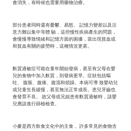
會消失，有時候也需要用藥物治療。
部分患者同時還有憂鬱、易怒、 記憶力變差以及注
意力難以集中等體 驗，這些慢性疾病產生的問題，
會慢慢導致情緒和記憶方面的困擾，當出現貧血或
和貧血有關的疲勞時，這種情況更甚。
麩質過敏症可能在童年開始發病，甚至有父母在嬰
兒的食物中加入麩質，則發病更早。症狀包括嘔
吐、 腹脹、腹痛、腹瀉和煩躁。本病可導 致嬰幼兒
或兒童生長緩慢，甚至無法正常成長。患兒牙齒也
會發育不良。 故父母或兄姐患有麩質過敏時，該嬰
兒應該進行篩檢檢查。
小麥是西方飲食文化中的主食， 許多常見的食物含