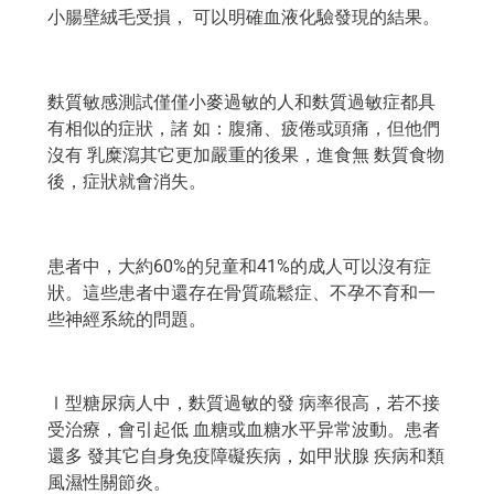
小腸壁絨毛受損， 可以明確血液化驗發現的結果。
麩質敏感測試僅僅小麥過敏的人和麩質過敏症都具
有相似的症狀，諸 如：腹痛、疲倦或頭痛，但他們
沒有 乳糜瀉其它更加嚴重的後果，進食無 麩質食物
後，症狀就會消失。
患者中，大約60%的兒童和41%的成人可以沒有症
狀。這些患者中還存在骨質疏鬆症、不孕不育和一
些神經系統的問題。
Ⅰ型糖尿病人中，麩質過敏的發 病率很高，若不接
受治療，會引起低 血糖或血糖水平异常波動。患者
還多 發其它自身免疫障礙疾病，如甲狀腺 疾病和類
風濕性關節炎。