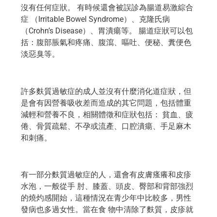
沒有任何症狀。 有時候還會被誤診為腸道易激綜合
症 （Irritable Bowel Syndrome）、克隆氏病
（Crohn’s Disease）、胃潰瘍等。 腸道症狀可以包
括：腹部脹氣和疼痛、腹瀉、嘔吐、便秘、糞便色
淡惡臭等。
許多麩質過敏症的成人並沒有什麼消化道症狀，但
是會有因營養吸收差而造成的其它問題，包括體重
減輕和營養不良，相關體徵和症狀包括： 貧血、疲
倦、骨質疏鬆、不孕或流產、口腔潰瘍、手足麻木
和刺痛。
有一部分麩質過敏症的人，還會有皮膚瘙癢和皮疹
水泡，一般從手 肘、膝蓋、頭皮、臀部和背部強烈
的燒灼感開始，這種情況在青少年中比較多，男性
發病也多過女性。當在食 物中清除了麩質，皮疹就