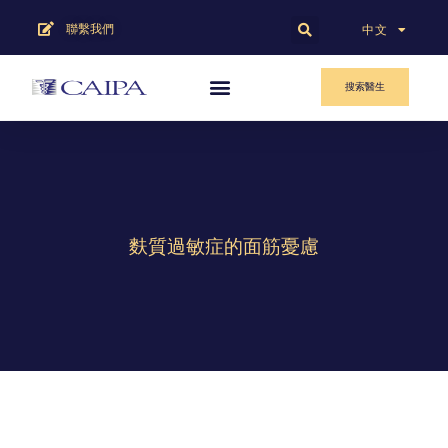
聯繫我們
English
中文
搜索醫生
麩質過敏症的面筋憂慮