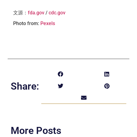
文源
：
fda.gov
/
cdc.gov
Photo from:
Pexels
Share:
More Posts