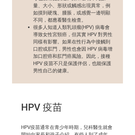
量、大小、形狀或觸感出現異常，例
如摸到硬塊、腫脹，或感覺一邊明顯
不同，都應
看醫生
檢查。
很多人知道
人類乳頭瘤(
HPV
)
病毒
會
導致女性宮頸癌，但其實 HPV 對男性
同樣有影響。如果在性行為中接觸到
口腔或肛門，男性也
會
因 HPV 病毒增
加
口腔癌和肛門癌
風險。因此，接種
HPV 疫苗不只是保護伴侶，也能保護
男性自己的健康。
HPV 疫苗
HPV疫苗通常在青少年時期，兒科醫生就會
開始向家長和孩子介紹。有些人到了成年