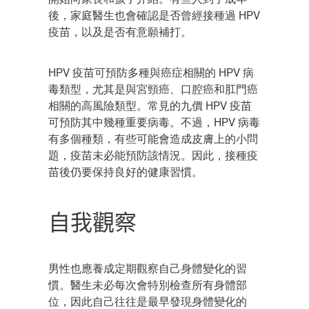
後，家庭醫生也會確認是否曾經接種過 HPV
疫苗，以及是否有意願補打。
HPV 疫苗可預防多種與癌症相關的 HPV 病
毒類型，尤其是與宮頸癌、口腔癌和肛門癌
相關的高風險類型。常見的九價 HPV 疫苗
可預防其中幾種重要病毒。不過，HPV 病毒
有
多
個
種類，有些可能會造成皮膚
上
的小問
題，疫苗未必能預防
該
情況。因此，接種疫
苗後仍
要
保持良好的健康習慣。
自我觀察
男性
也
應養成定期觀察自己身體變化的習
慣。醫生未必每次會特別檢查所有
身體
部
位，因此自己往往是最早發現身體變化的