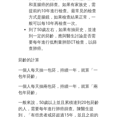
和直腸癌的篩查。如果有家族史，需
提前約10年進行檢查。最常見的檢查
方式是腸鏡，如果檢查結果正常，一
般可以每10年
再
檢查一次。
到了
50歲左右
，如果有
抽菸
史，並達
到一定的
菸
齡，應與醫生討論是否需
要每年進行低劑量肺部CT檢查，以篩
查肺癌。
菸
齡
的計算
一個人每天抽一包
菸
，持續一年，就算
「
一
包年
菸
齡
」
一個人
每天抽兩包
菸
，持續一年，
就算
「兩
包年
菸
齡
」
一般來說，50歲以上並且累積達到20包
菸
齡
的
人，需要每年進行肺癌篩查。
陳醫生提
到，「有些患者
戒
菸
超過15年，並且之前的