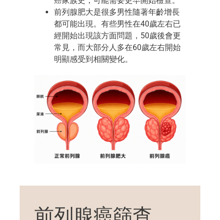
癌家族史，可能需要更早開始檢查。
前列腺肥大
是很多男性隨著年齡增長
都可能
出現
。有些男性在40歲左右已
經開始出現
該方面問題
，50歲後會更
常見，而大部分人多在60歲左右開始
明顯感受到相關變化。
前列腺癌篩查