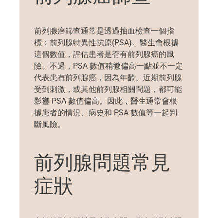
前列腺癌篩查通常是透過抽血檢查
一個
指
標
：
前列腺特異性抗原
(PSA)
。醫生會根據
這個數值，評估患者是否有前列腺癌的風
險。不過，PSA 數值稍微偏高
一點
並不一定
代表患有前列腺癌，因為年齡、近期前列腺
受到刺激，或其他前列腺相關問題，都可能
影響 PSA 數值
偏高
。因此，醫生通常會根
據患者的
情況
、病史和 PSA 數值
等
一起判
斷
風險。
前列腺問題常見
症狀