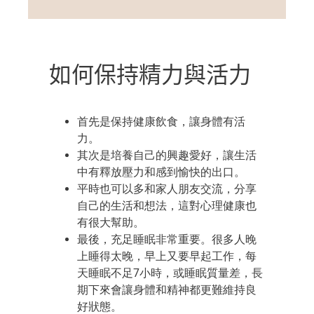
如何保持精力與活力
首先是保持健康飲食，讓身體
有活
力
。
其次是培養自己的興趣愛好，讓生活
中有釋放壓力和感到愉快的出口。
平時也可以多
和
家人朋友交流，分享
自己的生活和想法，這對心理健康也
有很大幫助。
最後，充足睡眠非常重要。很多人晚
上睡得太晚，早上又要早起
工作
，
每
天睡眠不足7小時，或睡眠
質量差
，長
期下來會讓身體和精神都更難維持良
好狀態。