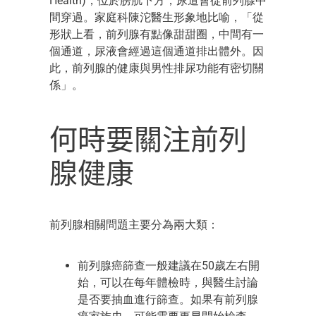
Health)，位於膀胱下方，尿道會從前列腺中
間穿過。
家庭科陳
沱
醫生
形象地比喻
，
「
從
形狀上看，前列腺有點像甜甜圈，中間有一
個通道，尿液會經過這個通道排出體外。因
此，前列腺的健康與男性排尿功能有密切關
係
」
。
何時要
關注
前
列
腺健康
前列腺相關問題主要分為兩大類：
前列腺癌
篩查一般建議在50歲左右開
始，可以在每年體檢時，與醫生討論
是否要抽血進行篩查。如果有前列腺