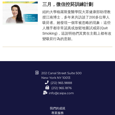
三月，微信控菸訓練計劃
紐約大學格羅斯曼醫學院大眾健康部助理教
授江南博士，多年來共訪談了200多位華人
吸菸者。她發現一個常被忽略的現象：這些
人幾乎都非常認真或放鬆地嘗試戒菸(Quit
Smoking)，這說明他們其實在主觀上都有改
變吸菸行為的意願。
202 Canal Street Suite 500
New York NY 10013
(212) 965.9888
(212) 965.1876
info@caipa.com
我們的成就
專業服務