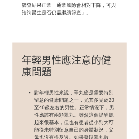
篩查結果正常，通常風險會相對下降，可與
諮詢
醫生是否仍需繼續篩查
」
。
年輕男性
應注意的
健
康問題
對年輕男性來說，
睪丸癌
是需要特別
留意的健康問題之一，尤其多見於20
至40歲左右的男性。正常情況下，男
性應該有兩顆睪丸。雖然這個提醒聽
起來很基本，但
也有患者
從小到大可
能從未特別留意自己的身體狀況
，父
母也沒有提及過
。如果
發現睪丸數