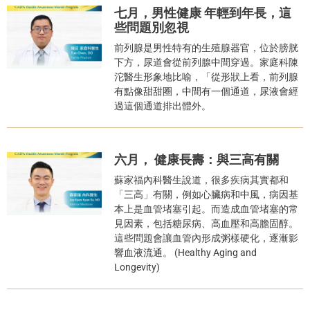
七月，男性健康 年輕到年長，這
些問題別忽視
前列腺是男性特有的生殖腺器官，位於膀胱
下方，尿道會從前列腺中間穿過。家庭科陳
沱醫生形象地比喻，「從形狀上看，前列腺
有點像甜甜圈，中間有一個通道，尿液會經
過這個通道排出體外。
六月， 健康長壽：與三高有關
蘇家福內科醫生說道，很多疾病其實都和
「三高」有關，例如心臟病和中風，病因基
本上是血管堵塞引起。而造成血管堵塞的常
見因素，包括糖尿病、高血壓和高膽固醇。
這些問題會讓血管內形成粥樣硬化，逐漸影
響血液流通。 (Healthy Aging and
Longevity)