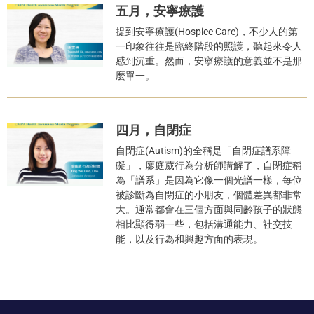
五月，安寧療護
提到安寧療護(Hospice Care)，不少人的第
一印象往往是臨終階段的照護，聽起來令人
感到沉重。然而，安寧療護的意義並不是那
麼單一。
四月，自閉症
自閉症(Autism)的全稱是「自閉症譜系障
礙」，廖庭葳行為分析師講解了，自閉症稱
為「譜系」是因為它像一個光譜一樣，每位
被診斷為自閉症的小朋友，個體差異都非常
大。通常都會在三個方面與同齡孩子的狀態
相比顯得弱一些，包括溝通能力、社交技
能，以及行為和興趣方面的表現。