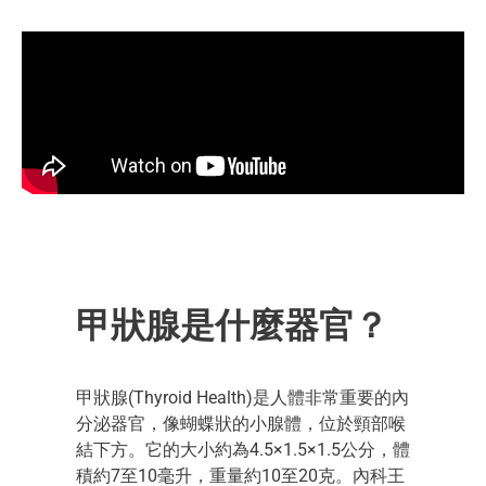
甲狀腺是什麼器官？
甲狀腺(Thyroid Health)是人體非常重要的內
分泌器官，像蝴蝶狀的小腺體，位於頸部喉
結下方。它的大小約為4.5×1.5×1.5公分，體
積約7至10毫升，重量約10至20克。內科王