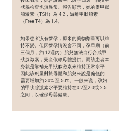
後來看診，她告訴醫生已懷孕四週，觸摸甲
狀腺检查也無異常。報告顯示，她的促甲狀
腺激素（TSH）為 4.2，游離甲狀腺素
（Free T4）為 1.4。
如果患者沒有懷孕，原來的藥物劑量可以維
持不變。但因懷孕情況會不同，孕早期（前
三個月，約 12週內）胎兒無法自行合成甲
狀腺激素，完全依賴母體提供。而該患者本
身就是靠補充甲狀腺激素來維持正常水平，
因此该劑量對於母體和胎兒來說是偏低的，
需要增加約 30% 至 50%。一般来说，孕妇
的甲状腺激素水平要維持在0.2至2.0或 2.5
之间，以確保母嬰健康。