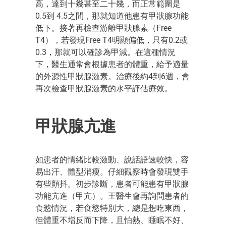
高，達到十幾甚至二十幾，而正常範圍是
0.5到 4.5之間，那就知道他患有甲狀腺功能
低下。接著再檢查游離甲狀腺素（Free
T4），若發現Free T4明顯偏低，只有0.2或
0.3，那就可以確診為甲減。在這種情況
下，醫生通常會根據患者的體重，給予適量
的外源性甲狀腺激素。治療後約4到6週，會
再次檢查甲狀腺激素的水平評估療效。
甲狀腺亢進
如患者的情緒比較激動、說話語速較快，容
易出汗、體型消瘦。仔細觀察時會發現雙手
有些顫抖。初步診斷，患者可能患有甲狀腺
功能亢進（甲亢）。王醫生會再詢問患者的
食慾情況，若食慾特別大，總是想吃東西，
但體重不增反而下降，且怕熱、睡眠不好、