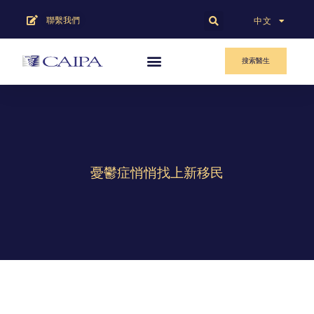
聯繫我們
English
中文
搜索醫生
憂鬱症悄悄找上新移民