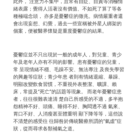
此外， 注意力不集中，且常有自貶、自責等消極情
緒表露；覺得人活著沒有價值、不如死了算了等各
種極端念頭， 亦多是憂鬱症的徵兆。病情嚴重者還
會出現妄想、幻覺，過去一些宣稱被外星人綁架的
個案，便被醫界懷疑是重度憂鬱症的結果。
憂鬱症並不只出現於一般的成年人，對兒童、青少
年及老年人亦有不同的影響。患有憂鬱症的兒童，
常 呈現情緒不穩、毛躁不安、無法專注 及喪失學習
的興趣等症狀；青少年患 者則有情緒退縮、暴躁、
明顯改變飲食習慣，不重視外表整潔、曠課、賴
床，常提及“死亡”的話題等現象。 而老年憂鬱症患
者，往往很難表達清 楚自己所感受的不適，多半抱
怨精神不好、頭痛、睡得不好、胸悶透不過 氣來、
胃口不好、人消瘦甚至體重明 顯下降等等，這些說
不清楚的感受往 往歸咎於傳統醫療所謂的“氣虛”症
狀，從而尋求各類補氣之道。