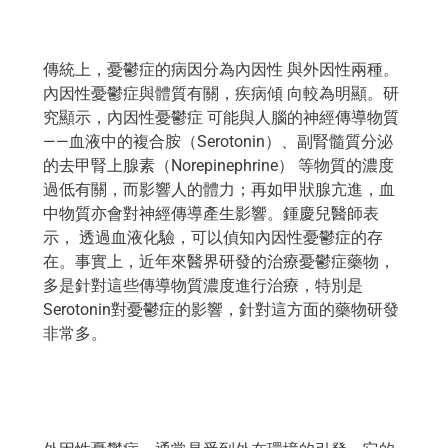
傳統上，憂鬱症的病因分為內因性 與外因性兩種。
內因性憂鬱症與體質有關，疾病傾 向較為明顯。研
究顯示，內因性憂鬱症 可能與人腦的神經傳導物質
——血液中的複合胺（Serotonin）、副腎髓質分泌
的去甲腎上腺素（Norepinephrine） 等物質的濃度
過低有關，而影響人的體力；再如甲狀腺亢進，血
中物質亦會對神經傳導產生影響。鍾慶兒醫師表
示， 透過血液化驗，可以偵知內因性憂鬱症的存
在。事實上，近年來醫界研發的治療憂鬱症藥物，
多是針對這些傳導物質濃度進行治療，特別是
Serotonin對憂鬱症的影響，針對這方面的藥物研發
非常多。