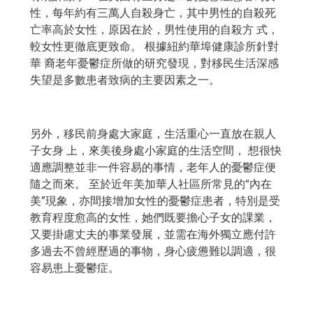
性，每年約有三萬人自殺身亡，其中男性的自殺死
亡率高於女性，原因在於，男性使用的自殺方 式，
較女性更徹底更致命。 根據紐約華埠健康診所針對
華 裔老年憂鬱症所做的研究發現，對移民生活深感
失望是多數患者致病的主要因素之一。
另外，移民前身處大家庭，生活重心一直放在親人
子女身 上，來美後身處小家庭的生活空間， 想很快
適應調整並非一件容易的事情，老年人的憂鬱症便
隨之而來。 至於近年美加華人社區所常見的“內在
美”現象，亦間接增加女性的憂鬱症患者，特別是受
教育程度愈高的女性，她們既要擔心子女的課業，
又要掛慮丈夫的事業發展，並需在海外獨立應付許
多過去不曾經歷過的事物，身心疲憊難以調適，很
容易患上憂鬱症。