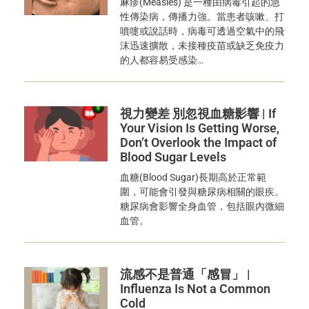
麻疹(Measles) 是一種由病毒引起的急
性傳染病，傳播力強。當患者咳嗽、打
噴嚏或說話時，病毒可透過空氣中的飛
沫迅速擴散，未接種疫苗或缺乏免疫力
的人都容易受感染…
視力變差 別忽視血糖影響 | If
Your Vision Is Getting Worse,
Don’t Overlook the Impact of
Blood Sugar Levels
血糖(Blood Sugar)長期高於正常範
圍，可能會引發與糖尿病相關的眼疾。
糖尿病會影響全身血管，包括眼內微細
血管。
流感不是普通「感冒」 |
Influenza Is Not a Common
Cold