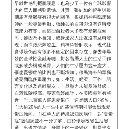
早離世感到扼腕嘆息，也為少了一位有全球影響
力的華人而感到遺憾。其實，張純如的輕生與長
期患有憂鬱症有很大的關係，根據精神科臨床醫
師的一般專業判斷，張純如的自殺與沒有適時發
洩壓力有關，而這些自殺者大多都有憂鬱症傾
向，卻因為不自知，或身邊家人朋友沒有及時發
現，而導致悲劇發生。精神科醫師表示，現代社
會環境仍然有很多不確定的因素存在，像去年爆
發的全球性金融海嘯，對各階層人士的生活工作
或多或少構成威脅。人們的生活壓力愈來愈大，
罹患憂鬱症的比例也不斷增加，移民海外的華裔
還要面臨多重壓力，如：生活、經濟、工作、語
言文化以及遠離親友，一旦壓力未能及時舒緩，
自殺風險極高。專家曾經統計，在美國每年有將
近一千九百萬人罹患憂鬱症，這是總人口的9%，
而大約20%的人一生中的某個時期可能會出現憂
鬱症傾向。而在華人的傳統認知疾病中，對“憂鬱
症”這個病並不十分了解，由於環境改變生活變
遷，出現在情緒、身體上的一些變化，則是患有