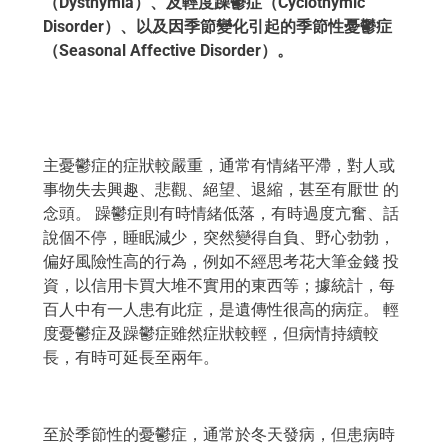
（Dysthymia）、
及輕度躁鬱症（Cyclothymic
Disorder）、
以及因季節變化引起的季節性憂鬱症
（Seasonal Affective Disorder）。
主憂鬱症的症狀較嚴重，通常有情緒平滯，對人或
事物失去興趣、悲觀、絕望、退縮，甚至有厭世 的
念頭。 躁鬱症則有時情緒低落，有時過度亢奮、話
說個不停，睡眠減少，突然變得自負、野心勃勃，
偏好風險性高的行為，例如不經思考花大筆金錢 投
資，以信用卡買大堆不實用的東西等；據統計，每
百人中有一人患有此症，是遺傳性很高的病症。 輕
度憂鬱症及躁鬱症雖然症狀較輕，但病情持續較
長，有時可延長至兩年。
至於季節性的憂鬱症，通常於冬天發病，但患病時