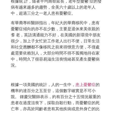
根據統 計，隨著平均壽命延長，老年型憂鬱 症的發
病有越來越多的趨勢，全美六十歲以上的老年人
中，超過三分之一老人患有憂鬱症。
有華裔專科醫師指出，年紀大的華裔移民中，患有
憂鬱症傾向的亦不在少數，主要是退休來美依親的
耆 老，英語溝通能力不好，在美國的新環境中朋友
很少，加上子女忙於工作老人出行不便，日常生活
和社交應酬都不像移民之前來得愜意方便，不僅處
處需要依賴別人，大部分時間不得不孤獨地待在家
中，時間久了很容易滋生沮喪情緒甚至產生憂鬱病
況。
根據一項美國的統計，人的一生中，
患上憂鬱症
的
機率約達百分之五至廿，這個數字確實是不可小
覬。 鍾慶兒醫師表示，約有百分之十五情況嚴重的
患者在過度沮喪下，採取自殺行動，而憂鬱症的死
亡率，亦高於同齡者患有其他疾病或意外身亡的比