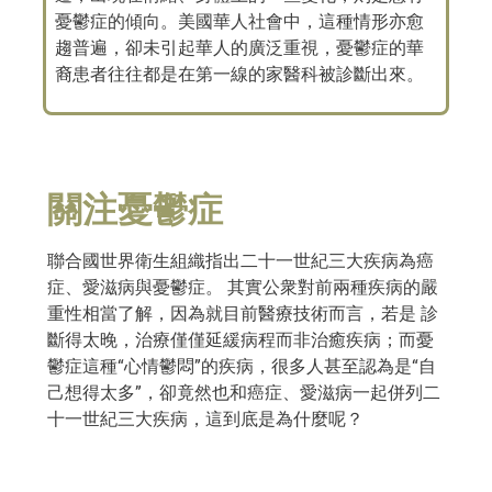
憂鬱症的傾向。美國華人社會中，這種情形亦愈
趨普遍，卻未引起華人的廣泛重視，憂鬱症的華
裔患者往往都是在第一線的家醫科被診斷出來。
關注憂鬱症
聯合國世界衛生組織指出二十一世紀三大疾病為癌
症、愛滋病與憂鬱症。 其實公衆對前兩種疾病的嚴
重性相當了解，因為就目前醫療技術而言，若是 診
斷得太晚，治療僅僅延緩病程而非治癒疾病；而憂
鬱症這種“心情鬱悶”的疾病，很多人甚至認為是“自
己想得太多”，卻竟然也和癌症、愛滋病一起併列二
十一世紀三大疾病，這到底是為什麼呢？