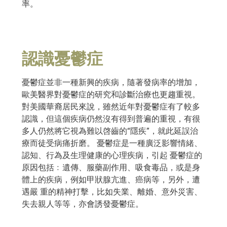
率。
認識憂鬱症
憂鬱症並非一種新興的疾病，隨著發病率的增加，
歐美醫界對憂鬱症的研究和診斷治療也更趨重視。
對美國華裔居民來說，雖然近年對憂鬱症有了較多
認識，但這個疾病仍然沒有得到普遍的重視，有很
多人仍然將它視為難以啓齒的“隱疾”，就此延誤治
療而徒受病痛折磨。 憂鬱症是一種廣泛影響情緒、
認知、行為及生理健康的心理疾病，引起 憂鬱症的
原因包括﹕遺傳、服藥副作用、吸食毒品，或是身
體上的疾病，例如甲狀腺亢進、癌病等，另外，遭
遇嚴 重的精神打擊，比如失業、離婚、意外災害、
失去親人等等，亦會誘發憂鬱症。