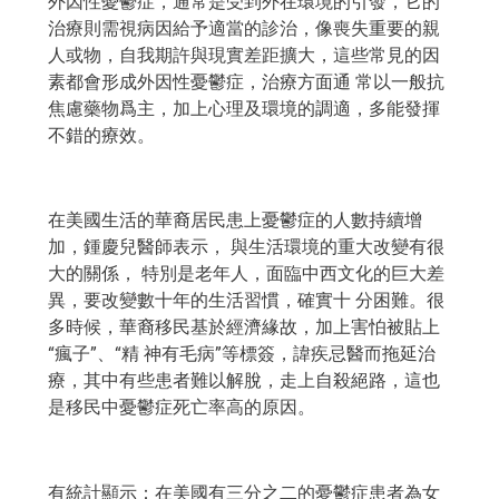
外因性憂鬱症，通常是受到外在環境的引發，它的
治療則需視病因給予適當的診治，像喪失重要的親
人或物，自我期許與現實差距擴大，這些常見的因
素都會形成外因性憂鬱症，治療方面通 常以一般抗
焦慮藥物爲主，加上心理及環境的調適，多能發揮
不錯的療效。
在美國生活的華裔居民患上憂鬱症的人數持續增
加，鍾慶兒醫師表示， 與生活環境的重大改變有很
大的關係， 特別是老年人，面臨中西文化的巨大差
異，要改變數十年的生活習慣，確實十 分困難。很
多時候，華裔移民基於經濟緣故，加上害怕被貼上
“瘋子”、“精 神有毛病”等標簽，諱疾忌醫而拖延治
療，其中有些患者難以解脫，走上自殺絕路，這也
是移民中憂鬱症死亡率高的原因。
有統計顯示：在美國有三分之二的憂鬱症患者為女