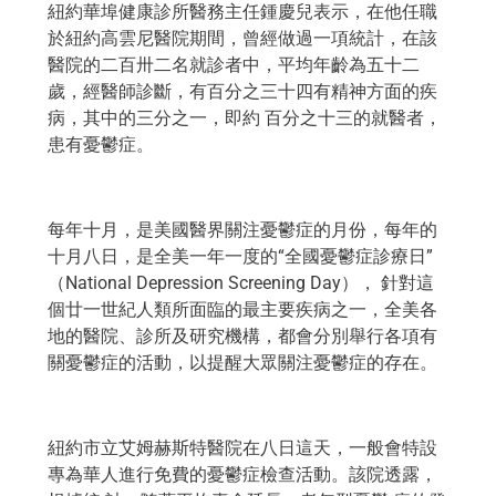
紐約華埠健康診所醫務主任鍾慶兒表示，在他任職
於紐約高雲尼醫院期間，曾經做過一項統計，在該
醫院的二百卅二名就診者中，平均年齡為五十二
歲，經醫師診斷，有百分之三十四有精神方面的疾
病，其中的三分之一，即約 百分之十三的就醫者，
患有憂鬱症。
每年十月，是美國醫界關注憂鬱症的月份，每年的
十月八日，是全美一年一度的“全國憂鬱症診療日”
（National Depression Screening Day）， 針對這
個廿一世紀人類所面臨的最主要疾病之一，全美各
地的醫院、診所及研究機構，都會分別舉行各項有
關憂鬱症的活動，以提醒大眾關注憂鬱症的存在。
紐約市立艾姆赫斯特醫院在八日這天，一般會特設
專為華人進行免費的憂鬱症檢查活動。該院透露，