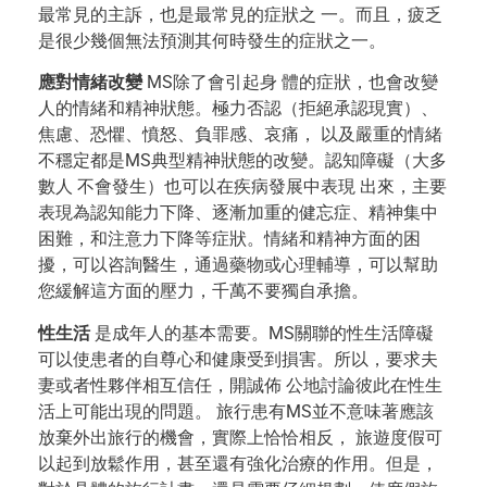
最常見的主訴，也是最常見的症狀之 一。而且，疲乏
是很少幾個無法預測其何時發生的症狀之一。
應對情緒改變
MS除了會引起身 體的症狀，也會改變
人的情緒和精神狀態。極力否認（拒絕承認現實）、
焦慮、恐懼、憤怒、負罪感、哀痛， 以及嚴重的情緒
不穩定都是MS典型精神狀態的改變。認知障礙（大多
數人 不會發生）也可以在疾病發展中表現 出來，主要
表現為認知能力下降、逐漸加重的健忘症、精神集中
困難，和注意力下降等症狀。情緒和精神方面的困
擾，可以咨詢醫生，通過藥物或心理輔導，可以幫助
您緩解這方面的壓力，千萬不要獨自承擔。
性生活
是成年人的基本需要。MS關聯的性生活障礙
可以使患者的自尊心和健康受到損害。所以，要求夫
妻或者性夥伴相互信任，開誠佈 公地討論彼此在性生
活上可能出現的問題。 旅行患有MS並不意味著應該
放棄外出旅行的機會，實際上恰恰相反， 旅遊度假可
以起到放鬆作用，甚至還有強化治療的作用。但是，