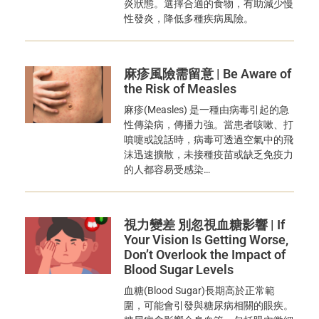
炎狀態。選擇合適的食物，有助減少慢
性發炎，降低多種疾病風險。
麻疹風險需留意 | Be Aware of
the Risk of Measles
麻疹(Measles) 是一種由病毒引起的急
性傳染病，傳播力強。當患者咳嗽、打
噴嚏或說話時，病毒可透過空氣中的飛
沫迅速擴散，未接種疫苗或缺乏免疫力
的人都容易受感染…
視力變差 別忽視血糖影響 | If
Your Vision Is Getting Worse,
Don’t Overlook the Impact of
Blood Sugar Levels
血糖(Blood Sugar)長期高於正常範
圍，可能會引發與糖尿病相關的眼疾。