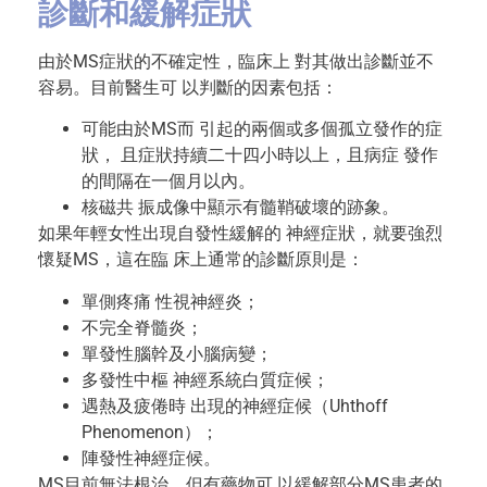
診斷和緩解症狀
由於MS症狀的不確定性，臨床上 對其做出診斷並不
容易。目前醫生可 以判斷的因素包括：
可能由於MS而 引起的兩個或多個孤立發作的症
狀， 且症狀持續二十四小時以上，且病症 發作
的間隔在一個月以內。
核磁共 振成像中顯示有髓鞘破壞的跡象。
如果年輕女性出現自發性緩解的 神經症狀，就要強烈
懷疑MS，這在臨 床上通常的診斷原則是：
單側疼痛 性視神經炎；
不完全脊髓炎；
單發性腦幹及小腦病變；
多發性中樞 神經系統白質症候；
遇熱及疲倦時 出現的神經症候（Uhthoff
Phenomenon）；
陣發性神經症候。
MS目前無法根治，但有藥物可 以緩解部分MS患者的