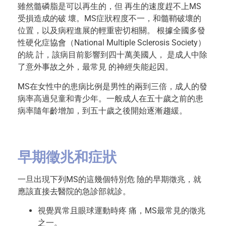
雖然髓磷脂是可以再生的，但 再生的速度趕不上MS
受損造成的破 壞。MS症狀程度不一，和髓鞘破壞的
位置，以及病程進展的輕重密切相關。 根據全國多發
性硬化症協會（National Multiple Sclerosis Society）
的統 計，該病目前影響到四十萬美國人， 是成人中除
了意外事故之外，最常見 的神經失能起因。
MS在女性中的患病比例是男性的兩到三倍，成人的發
病率高過兒童和青少年。一般成人在五十歲之前的患
病率隨年齡增加，到五十歲之後開始逐漸趨緩。
早期徵兆和症狀
一旦出現下列MS的這幾個特別危 險的早期徵兆，就
應該直接去醫院的急診部就診。
視覺異常且眼球運動時疼 痛，MS最常見的徵兆
之一。