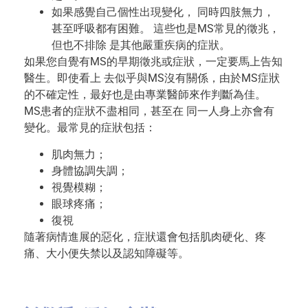
如果感覺自己個性出現變化， 同時四肢無力，
甚至呼吸都有困難。 這些也是MS常見的徵兆，
但也不排除 是其他嚴重疾病的症狀。
如果您自覺有MS的早期徵兆或症狀，一定要馬上告知
醫生。即使看上 去似乎與MS沒有關係，由於MS症狀
的不確定性，最好也是由專業醫師來作判斷為佳。
MS患者的症狀不盡相同，甚至在 同一人身上亦會有
變化。最常見的症狀包括：
肌肉無力；
身體協調失調；
視覺模糊；
眼球疼痛；
復視
隨著病情進展的惡化，症狀還會包括肌肉硬化、疼
痛、大小便失禁以及認知障礙等。