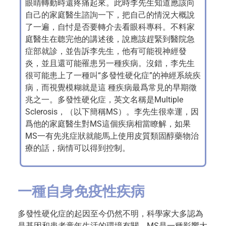
眼睛轉動時還疼痛起來。此時李先生知道應該向
自己的家庭醫生諮詢一下，把自己的情況大概說
了一遍，自忖是否要轉介去看眼科專科。不料家
庭醫生在聼完他的講述後，說應該趕緊到醫院急
症部就診，並告訴李先生，他有可能視神經發
炎，並且還可能罹患另一種疾病。沒錯，李先生
很可能患上了一種叫“多發性硬化症”的神經系統疾
病，而視覺模糊就是這 種疾病最爲常見的早期徵
兆之一。多發性硬化症，英文名稱是Multiple
Sclerosis，（以下簡稱MS）。李先生很幸運，因
爲他的家庭醫生對MS這個疾病相當瞭解，如果
MS一有先兆症狀就能馬上使用皮質類固醇藥物治
療的話，病情可以得到控制。
一種自身免疫性疾病
多發性硬化症的起因至今仍然不明，科學家大多認為
是基因和患者童年生活的環境有關。MS是一種影響大