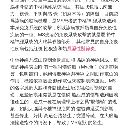
腦和脊髓的中樞神經系統病症，其症狀包括肌肉無
力，視覺、平衡與感 覺（如麻木等）的障礙。目前認
爲該病的發病機理，是MS患者的中樞神 經系統遭到
本身免疫系統的攻擊，所以該病被歸類為自身免疫性
疾病的一種。MS患者的免疫系統攻擊的就是屬 於中
樞神經系統的大腦與脊髓部分， 其他常見的自身免疫
性疾病包括紅斑 性狼瘡和類
風濕性關節炎
。
中樞神經系統由控制全身運動和 協調的神經組成，這
裡的神經表面附 有一種叫髓磷脂（Myelin）的導電物
質，也叫髓鞘，起到傳遞神經與神經 之間動作電位的
作用，機體依靠這些 動作電位來控制肌肉運動。MS
的名字源於大腦和脊髓裡產生疤痕組織而導致的僵
硬，這些疤痕組織就是在髓磷 脂組成的髓鞘遭到破壞
後產生的，造成一種在病理學上稱之爲“脫髓鞘” 的現
象，如此大腦與脊椎神經之間的 信號傳遞受到影響，
甚至停止，好比 高速公路發生了交通障礙。在大腦無
法輸送指令的情況下，導致了MS症狀 的發生。