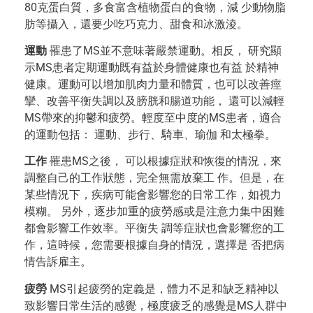
80克蛋白質，多食富含植物蛋白的食物，減 少動物脂
肪等攝入，還要少吃巧克力、甜食和冰激淩。
運動
罹患了MS並不意味著嚴禁運動。相反， 研究顯
示MS患者定期運動既有益於身體健康也有益 於精神
健康。運動可以增加肌肉力量和體質，也可以改善痙
攣、改善平衡失調以及膀胱和腸道功能， 還可以減輕
MS帶來的抑鬱和疲勞。輕度至中度的MS患者，適合
的運動包括： 運動、步行、騎車、瑜伽 和太極拳。
工作
罹患MS之後， 可以根據症狀和恢復的情況，來
調整自己的工作狀態，完全無需放棄工 作。但是，在
某些情況下，疾病可能會影響您的日常工作，如視力
模糊。 另外，逐步加重的疲勞感或是注意力集中困難
都會影響工作效率。平衡失 調等症狀也會影響您的工
作，這時候，您需要根據自身的情況，選擇是 否把病
情告訴雇主。
疲勞
MS引起疲勞的定義是，體力不足和缺乏精神以
致影響日常生活的感覺，極度疲乏的感覺是MS人群中